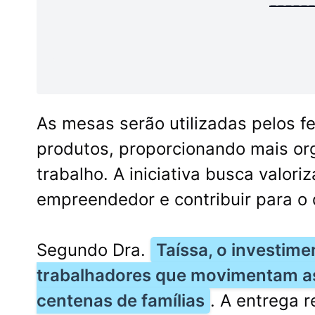
-----
As mesas serão utilizadas pelos f
produtos, proporcionando mais or
trabalho. A iniciativa busca valoriz
empreendedor e contribuir para o
Segundo Dra.
Taíssa, o investim
trabalhadores que movimentam as 
centenas de famílias
. A entrega 