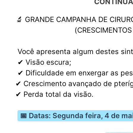
CONTINUA
🔬 GRANDE CAMPANHA DE CIRURG
(CRESCIMENTOS 
Você apresenta algum destes si
✔ Visão escura;
✔ Dificuldade em enxergar as pe
✔ Crescimento avançado de pterígi
✔ Perda total da visão.
📅 Datas: Segunda feira, 4 de ma