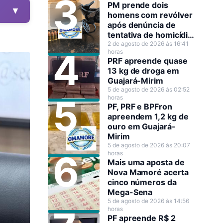
PM prende dois
▼
homens com revólver
após denúncia de
tentativa de homicídio
em Guajará-Mirim
2 de agosto de 2026 às 16:41
horas
PRF apreende quase
13 kg de droga em
Guajará-Mirim
5 de agosto de 2026 às 02:52
horas
PF, PRF e BPFron
apreendem 1,2 kg de
ouro em Guajará-
Mirim
5 de agosto de 2026 às 20:07
horas
Mais uma aposta de
Nova Mamoré acerta
cinco números da
Mega-Sena
5 de agosto de 2026 às 14:56
horas
PF apreende R$ 2