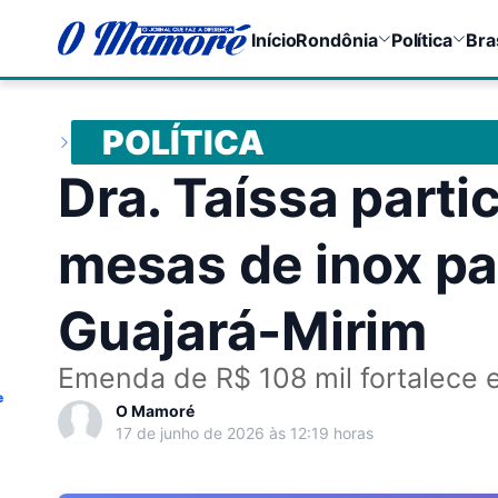
Início
Rondônia
Política
Bra
POLÍTICA
Dra. Taíssa parti
mesas de inox pa
Guajará-Mirim
Emenda de R$ 108 mil fortalece e
e
O Mamoré
17 de junho de 2026 às 12:19 horas