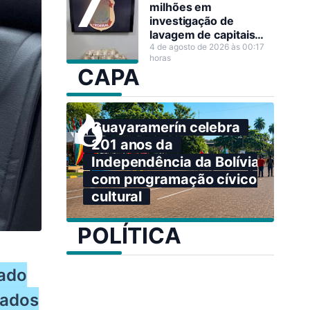
milhões em
investigação de
lavagem de capitais
em Porto Velho
4 de agosto de 2026 às 00:17
horas
CAPA
Guayaramerín celebra
201 anos da
Independência da Bolívia
com programação cívico-
cultural
POLÍTICA
bado
rados