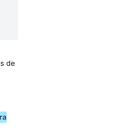
es de
ra