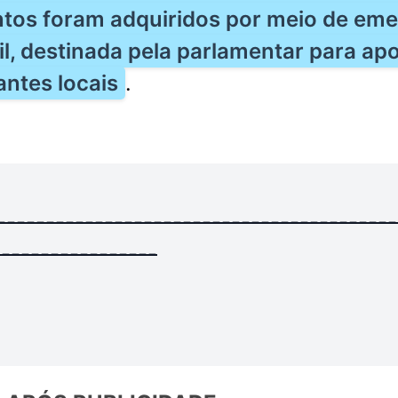
tos foram adquiridos por meio de em
l, destinada pela parlamentar para apo
antes locais
.
-----------------------------------------
-----------------