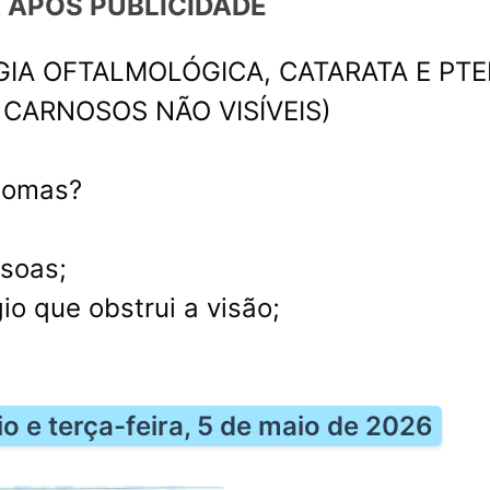
 APÓS 
PUBLICIDADE
IA OFTALMOLÓGICA, CATARATA E PTE
CARNOSOS NÃO VISÍVEIS)
ntomas?
ssoas;
o que obstrui a visão;
io e terça-feira, 5 de maio de 2026