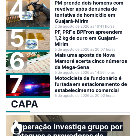
PM prende dois homens com
revólver após denúncia de
tentativa de homicídio em
Guajará-Mirim
2 de agosto de 2026 às 16:41 horas
PF, PRF e BPFron apreendem
1,2 kg de ouro em Guajará-
Mirim
5 de agosto de 2026 às 20:07 horas
Mais uma aposta de Nova
Mamoré acerta cinco números
da Mega-Sena
5 de agosto de 2026 às 14:56 horas
Motocicleta de funcionário é
furtada em estacionamento de
estabelecimento comercial
5 de agosto de 2026 às 20:02 horas
CAPA
Operação investiga grupo por
ataques a provedores de