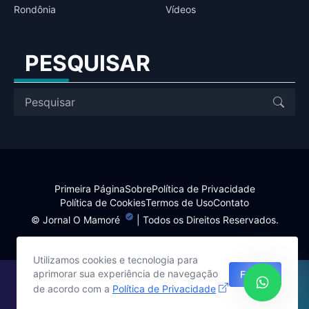
Rondônia
Vídeos
PESQUISAR
Primeira Página
Sobre
Política de Privacidade
Política de Cookies
Termos de Uso
Contato
©
Jornal O Mamoré
| Todos os Direitos Reservados.
Utilizamos cookies e tecnologia para
aprimorar sua experiência de navegação
Fechar
Site desenvolvido por:
de acordo com a
Política de Privacidade
Harlley Rebouças