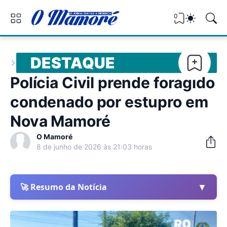
0
DESTAQUE
Polícia Civil prende foragido
condenado por estupro em
Nova Mamoré
O Mamoré
8 de junho de 2026 às 21:03 horas
▼
🚀 Resumo da Notícia