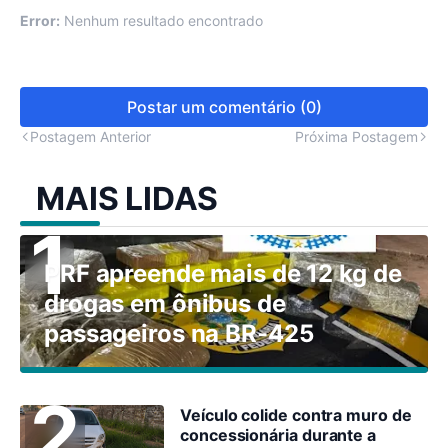
Error:
Nenhum resultado encontrado
Postar um comentário (0)
Postagem Anterior
Próxima Postagem
MAIS LIDAS
PRF apreende mais de 12 kg de
drogas em ônibus de
passageiros na BR-425
Veículo colide contra muro de
concessionária durante a