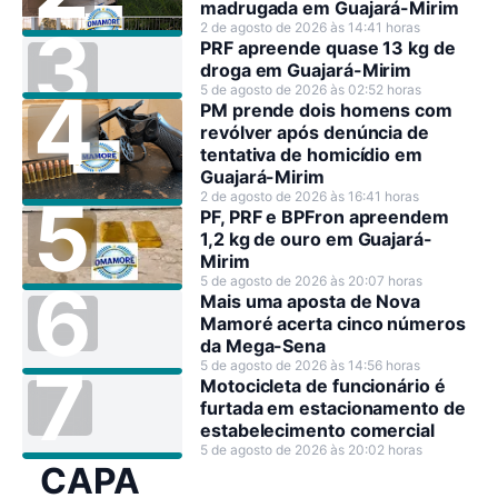
madrugada em Guajará-Mirim
2 de agosto de 2026 às 14:41 horas
PRF apreende quase 13 kg de
droga em Guajará-Mirim
5 de agosto de 2026 às 02:52 horas
PM prende dois homens com
revólver após denúncia de
tentativa de homicídio em
Guajará-Mirim
2 de agosto de 2026 às 16:41 horas
PF, PRF e BPFron apreendem
1,2 kg de ouro em Guajará-
Mirim
5 de agosto de 2026 às 20:07 horas
Mais uma aposta de Nova
Mamoré acerta cinco números
da Mega-Sena
5 de agosto de 2026 às 14:56 horas
Motocicleta de funcionário é
furtada em estacionamento de
estabelecimento comercial
5 de agosto de 2026 às 20:02 horas
CAPA