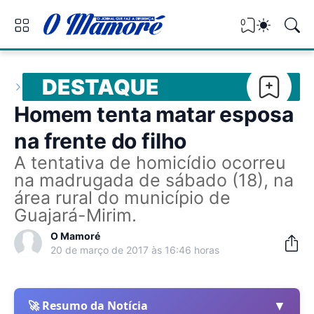
0
DESTAQUE
Homem tenta matar esposa
na frente do filho
A tentativa de homicídio ocorreu
na madrugada de sábado (18), na
área rural do município de
Guajará-Mirim.
O Mamoré
20 de março de 2017 às 16:46 horas
▼
🚀 Resumo da Notícia