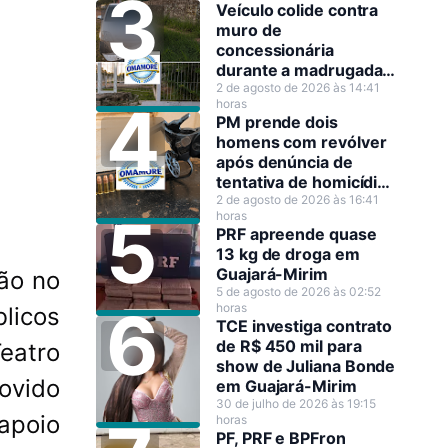
Veículo colide contra
muro de
concessionária
durante a madrugada
em Guajará-Mirim
2 de agosto de 2026 às 14:41
horas
PM prende dois
homens com revólver
após denúncia de
tentativa de homicídio
em Guajará-Mirim
2 de agosto de 2026 às 16:41
horas
PRF apreende quase
13 kg de droga em
Guajará-Mirim
ão no
5 de agosto de 2026 às 02:52
horas
licos
TCE investiga contrato
de R$ 450 mil para
Teatro
show de Juliana Bonde
ovido
em Guajará-Mirim
30 de julho de 2026 às 19:15
apoio
horas
PF, PRF e BPFron