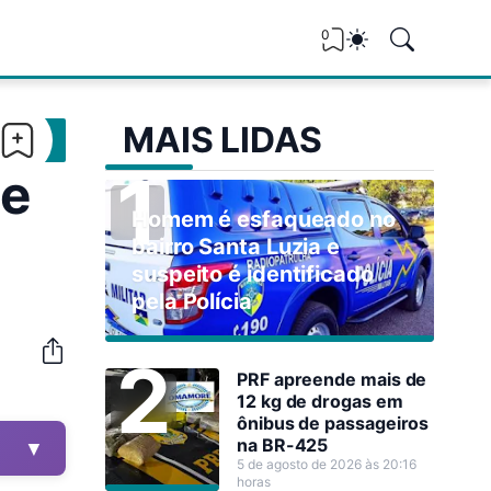
0
MAIS LIDAS
de
Homem é esfaqueado no
bairro Santa Luzia e
suspeito é identificado
pela Polícia
PRF apreende mais de
12 kg de drogas em
ônibus de passageiros
na BR-425
▼
5 de agosto de 2026 às 20:16
horas