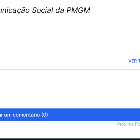
municação Social da PMGM
VER 
r um comentário (0)
Próxima P