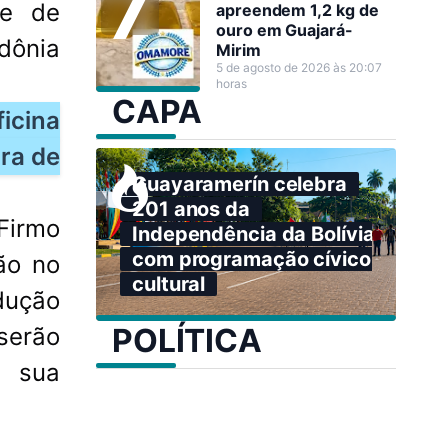
se de
apreendem 1,2 kg de
ouro em Guajará-
dônia
Mirim
5 de agosto de 2026 às 20:07
horas
CAPA
ficina
ura de
Guayaramerín celebra
201 anos da
Firmo
Independência da Bolívia
com programação cívico-
ão no
cultural
dução
POLÍTICA
serão
a sua