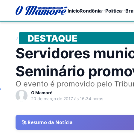
Início
Rondônia
Política
Bra
DESTAQUE
Servidores munic
Seminário promo
O evento é promovido pelo Tribu
e
O Mamoré
20 de março de 2017 às 16:34 horas
🚀 Resumo da Notícia