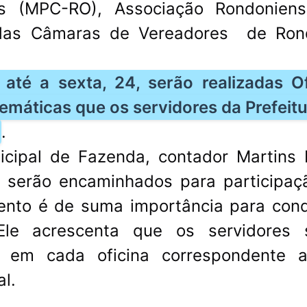
as (MPC-RO), Associação Rondonien
 das Câmaras de Vereadores de Ron
e até a sexta, 24, serão realizadas O
temáticas que os servidores da Prefeit
.
cipal de Fazenda, contador Martins 
es serão encaminhados para participaç
ento é de suma importância para con
 Ele acrescenta que os servidores 
o em cada oficina correspondente 
l.