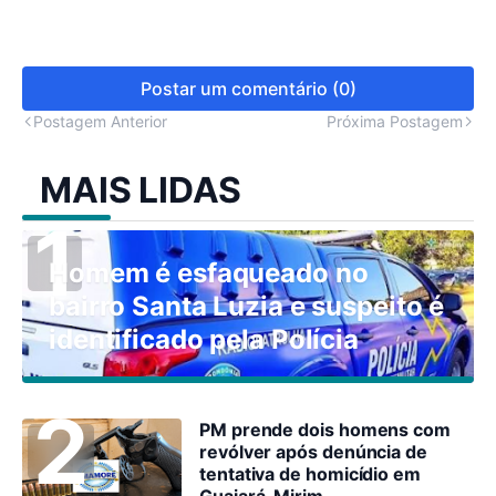
Postar um comentário (0)
Postagem Anterior
Próxima Postagem
MAIS LIDAS
Homem é esfaqueado no
bairro Santa Luzia e suspeito é
identificado pela Polícia
PM prende dois homens com
revólver após denúncia de
tentativa de homicídio em