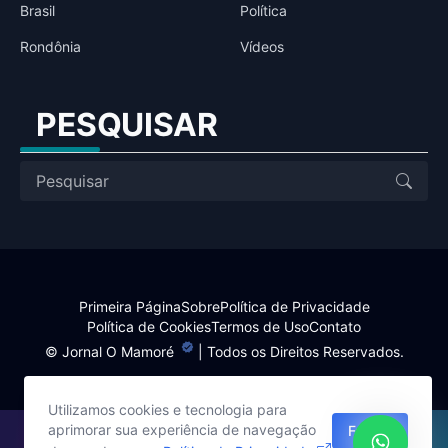
Brasil
Política
Rondônia
Vídeos
PESQUISAR
Primeira Página
Sobre
Política de Privacidade
Política de Cookies
Termos de Uso
Contato
©
Jornal O Mamoré
| Todos os Direitos Reservados.
Utilizamos cookies e tecnologia para
aprimorar sua experiência de navegação
Fechar
Site desenvolvido por: