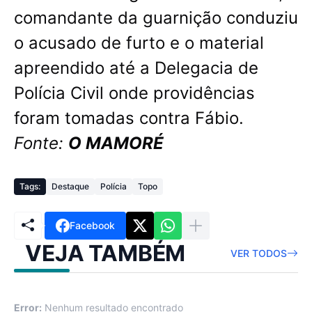
comandante da guarnição conduziu
o acusado de furto e o material
apreendido até a Delegacia de
Polícia Civil onde providências
foram tomadas contra Fábio.
Fonte:
O MAMORÉ
Tags:
Destaque
Polícia
Topo
Facebook
VEJA TAMBÉM
VER TODOS
Error:
Nenhum resultado encontrado