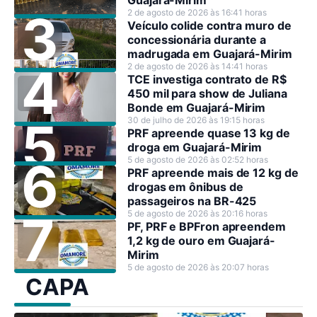
Guajará-Mirim
2 de agosto de 2026 às 16:41 horas
Veículo colide contra muro de
concessionária durante a
madrugada em Guajará-Mirim
2 de agosto de 2026 às 14:41 horas
TCE investiga contrato de R$
450 mil para show de Juliana
Bonde em Guajará-Mirim
30 de julho de 2026 às 19:15 horas
PRF apreende quase 13 kg de
droga em Guajará-Mirim
5 de agosto de 2026 às 02:52 horas
PRF apreende mais de 12 kg de
drogas em ônibus de
passageiros na BR-425
5 de agosto de 2026 às 20:16 horas
PF, PRF e BPFron apreendem
1,2 kg de ouro em Guajará-
Mirim
5 de agosto de 2026 às 20:07 horas
CAPA