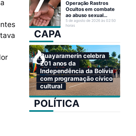
da
Operação Rastros
Ocultos em combate
ao abuso sexual
infantojuvenil em Nova
5 de agosto de 2026 às 02:50
ontes
horas
Mamoré
CAPA
stava
Guayaramerín celebra
lor
201 anos da
Independência da Bolívia
com programação cívico-
cultural
POLÍTICA