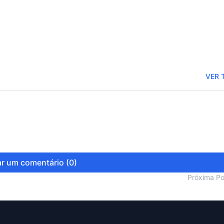
VER 
r um comentário (0)
Próxima P