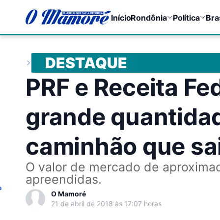
Início
Rondônia
Política
Bra
DESTAQUE
PRF e Receita Fe
grande quantida
caminhão que sa
O valor de mercado de aproxim
apreendidas.
e
O Mamoré
21 de abril de 2018 às 17:07 horas