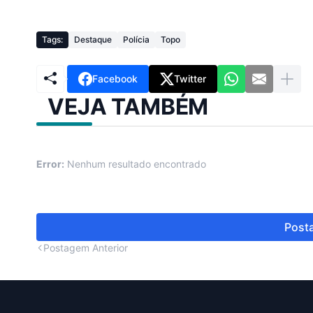
Tags:
Destaque
Polícia
Topo
Facebook
Twitter
VEJA TAMBÉM
Error:
Nenhum resultado encontrado
Posta
Postagem Anterior