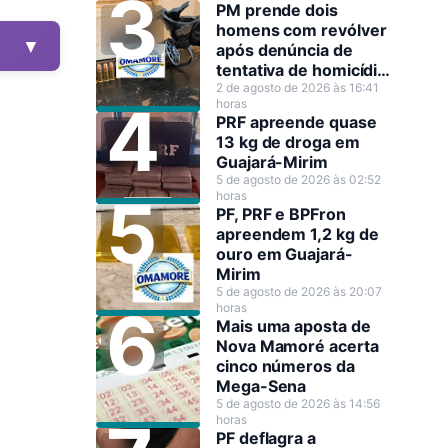
PM prende dois
homens com revólver
▼
após denúncia de
tentativa de homicídio
em Guajará-Mirim
2 de agosto de 2026 às 16:41
horas
PRF apreende quase
13 kg de droga em
Guajará-Mirim
5 de agosto de 2026 às 02:52
horas
PF, PRF e BPFron
apreendem 1,2 kg de
ouro em Guajará-
Mirim
5 de agosto de 2026 às 20:07
horas
Mais uma aposta de
Nova Mamoré acerta
cinco números da
Mega-Sena
5 de agosto de 2026 às 14:56
horas
PF deflagra a