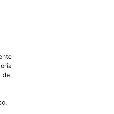
ente
oria
a de
so.