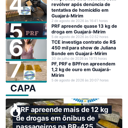
revólver após denúncia de
tentativa de homicídio em
Guajará-Mirim
2 de agosto de 2026 às 16:41 horas
PRF apreende quase 13 kg de
droga em Guajará-Mirim
5 de agosto de 2026 às 02:52 horas
TCE investiga contrato de R$
450 mil para show de Juliana
Bonde em Guajará-Mirim
30 de julho de 2026 às 19:15 horas
PF, PRF e BPFron apreendem
1,2 kg de ouro em Guajará-
Mirim
5 de agosto de 2026 às 20:07 horas
CAPA
PRF apreende mais de 12 kg
de drogas em ônibus de
passageiros na BR-425