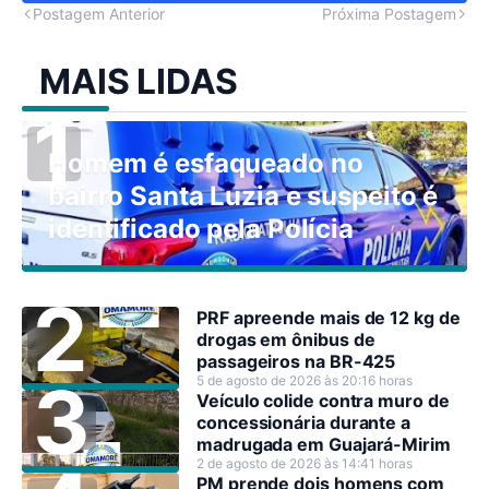
Postagem Anterior
Próxima Postagem
MAIS LIDAS
Homem é esfaqueado no
bairro Santa Luzia e suspeito é
identificado pela Polícia
PRF apreende mais de 12 kg de
drogas em ônibus de
passageiros na BR-425
5 de agosto de 2026 às 20:16 horas
Veículo colide contra muro de
concessionária durante a
madrugada em Guajará-Mirim
2 de agosto de 2026 às 14:41 horas
PM prende dois homens com