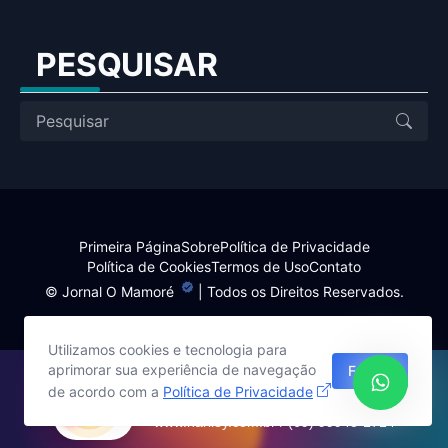
PESQUISAR
Primeira Página
Sobre
Política de Privacidade
Política de Cookies
Termos de Uso
Contato
©
Jornal O Mamoré
| Todos os Direitos Reservados.
Utilizamos cookies e tecnologia para
aprimorar sua experiência de navegação
Fechar
Site desenvolvido por:
de acordo com a
Política de Privacidade
Harlley Rebouças
www.harlley.com.br / (69) 99948-1714