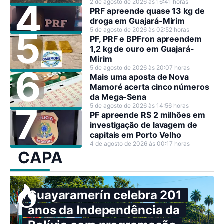
2 de agosto de 2026 às 16:41 horas
PRF apreende quase 13 kg de
droga em Guajará-Mirim
5 de agosto de 2026 às 02:52 horas
PF, PRF e BPFron apreendem
1,2 kg de ouro em Guajará-
Mirim
5 de agosto de 2026 às 20:07 horas
Mais uma aposta de Nova
Mamoré acerta cinco números
da Mega-Sena
5 de agosto de 2026 às 14:56 horas
PF apreende R$ 2 milhões em
investigação de lavagem de
capitais em Porto Velho
4 de agosto de 2026 às 00:17 horas
CAPA
Guayaramerín celebra 201
anos da Independência da