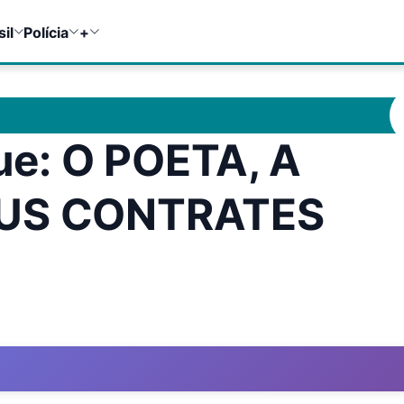
sil
Polícia
+
e: O POETA, A
EUS CONTRATES