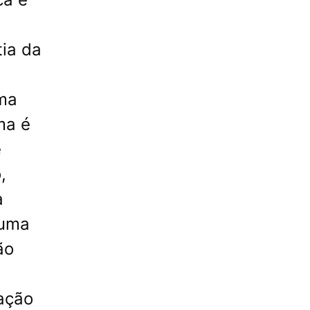
tia da
ma
ma é
e
,
a
 uma
ão
ação