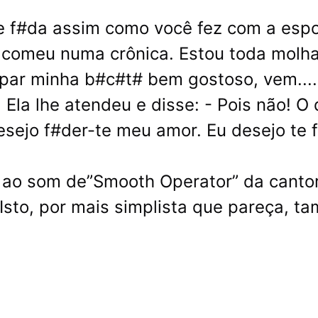
me f#da assim como você fez com a esp
e comeu numa crônica. Estou toda molh
par minha b#c#t# bem gostoso, vem....
 Ela lhe atendeu e disse: - Pois não! O
sejo f#der-te meu amor. Eu desejo te 
e ao som de”Smooth Operator” da canto
Isto, por mais simplista que pareça, 