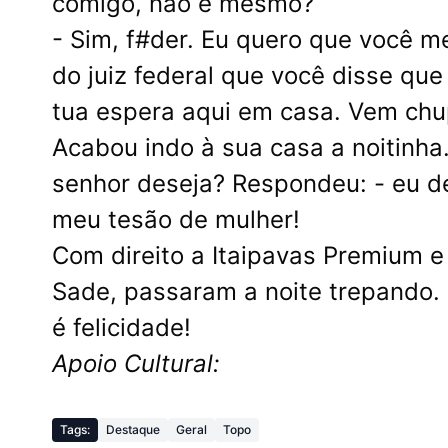
comigo, não é mesmo?
- Sim, f#der. Eu quero que você 
do juiz federal que você disse qu
tua espera aqui em casa. Vem chu
Acabou indo à sua casa a noitinha.
senhor deseja? Respondeu: - eu de
meu tesão de mulher!
Com direito a Itaipavas Premium 
Sade, passaram a noite trepando. 
é felicidade!
Apoio Cultural:
Tags:
Destaque
Geral
Topo