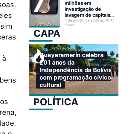
milhões em
soas,
investigação de
eles
lavagem de capitais
em Porto Velho
4 de agosto de 2026 às 00:17
ssim
horas
CAPA
ceras
Guayaramerín celebra
 à
201 anos da
Independência da Bolívia
com programação cívico-
 bens
cultural
POLÍTICA
gos
rena,
dade.
ca e