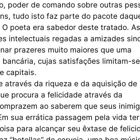
ro, poder de comando sobre outras pes
ns, tudo isto faz parte do pacote daqu
. O poeta era sabedor deste tratado. A
s intelectuais regadas a amizades sin
nar prazeres muito maiores que uma
 bancária, cujas satisfações limitam-se
 capitais.
e através da riqueza e da aquisição de
 procura a felicidade através da
 comprazem ao saberem que seus inimi
m sua errática passagem pela vida ter
oisa para alcançar seu êxtase de felici
z “botellas” de cerveja, uma boa músi