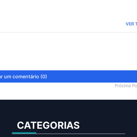
VER 
r um comentário (0)
Próxima P
CATEGORIAS