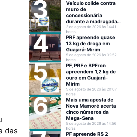
Veículo colide contra
muro de
concessionária
durante a madrugada
em Guajará-Mirim
2 de agosto de 2026 às 14:41
horas
PRF apreende quase
13 kg de droga em
Guajará-Mirim
5 de agosto de 2026 às 02:52
horas
PF, PRF e BPFron
apreendem 1,2 kg de
ouro em Guajará-
Mirim
5 de agosto de 2026 às 20:07
horas
Mais uma aposta de
Nova Mamoré acerta
cinco números da
Mega-Sena
u
5 de agosto de 2026 às 14:56
horas
ia das
PF apreende R$ 2