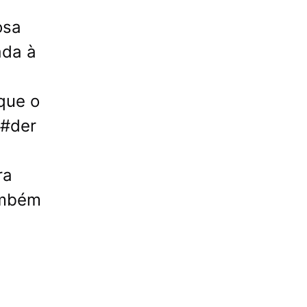
osa
ada à
 que o
f#der
ra
também