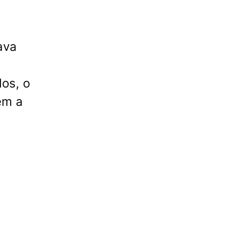
ava
los, o
ém a