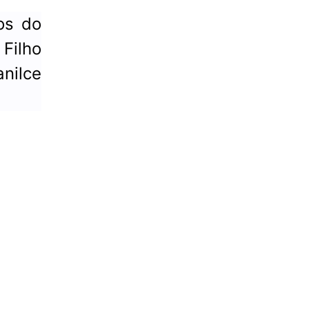
os do
Filho
nilce