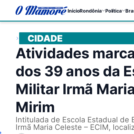
Início
Rondônia
Política
Bra
CIDADE
Atividades mar
dos 39 anos da E
Militar Irmã Mari
Mirim
Intitulada de Escola Estadual de
Irmã Maria Celeste – ECIM, local
e