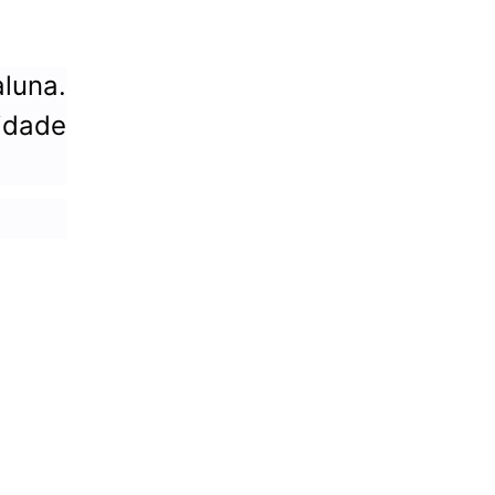
luna.
idade