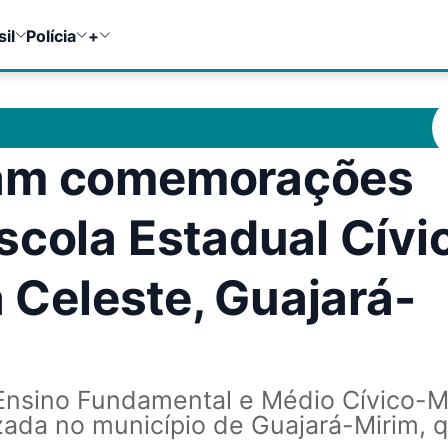
sil
Polícia
+
cam comemorações
scola Estadual Cívi
a Celeste, Guajará-
 Ensino Fundamental e Médio Cívico-Mi
izada no município de Guajará-Mirim, 