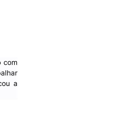
to com
alhar
cou a