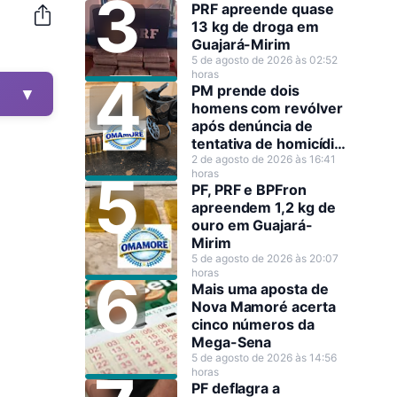
PRF apreende quase
13 kg de droga em
Guajará-Mirim
5 de agosto de 2026 às 02:52
horas
PM prende dois
▼
homens com revólver
após denúncia de
tentativa de homicídio
em Guajará-Mirim
2 de agosto de 2026 às 16:41
horas
PF, PRF e BPFron
apreendem 1,2 kg de
ouro em Guajará-
Mirim
5 de agosto de 2026 às 20:07
horas
Mais uma aposta de
Nova Mamoré acerta
cinco números da
Mega-Sena
5 de agosto de 2026 às 14:56
horas
PF deflagra a