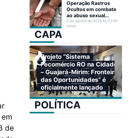
Operação Rastros
Ocultos em combate
ao abuso sexual
infantojuvenil em Nova
5 de agosto de 2026 às 02:50
horas
Mamoré
CAPA
Projeto “Sistema
Fecomércio RO na Cidade
– Guajará-Mirim: Fronteira
das Oportunidades” é
oficialmente lançado
POLÍTICA
ar
e em
8 de