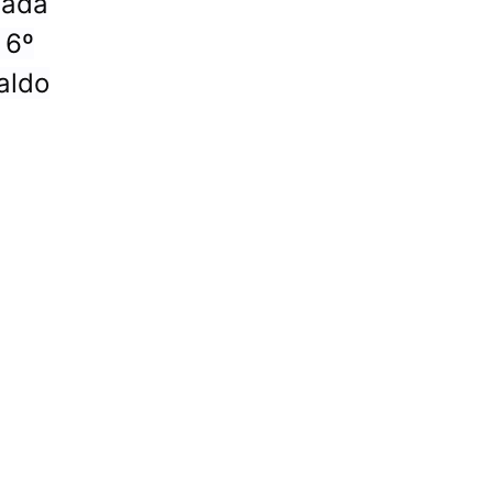
zada
 6º
aldo