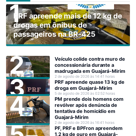
PRF apreende mais de 12 kg de
drogas em ônibus de
passageiros na BR-425
Veículo colide contra muro de
concessionária durante a
madrugada em Guajará-Mirim
2 de agosto de 2026 às 14:41 horas
PRF apreende quase 13 kg de
droga em Guajará-Mirim
5 de agosto de 2026 às 02:52 horas
PM prende dois homens com
revólver após denúncia de
tentativa de homicídio em
Guajará-Mirim
2 de agosto de 2026 às 16:41 horas
PF, PRF e BPFron apreendem
1,2 kg de ouro em Guajará-