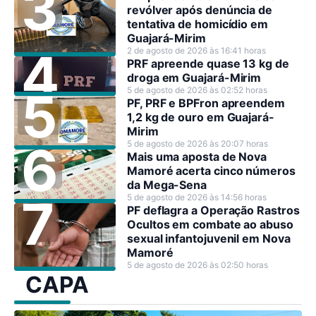
revólver após denúncia de
tentativa de homicídio em
Guajará-Mirim
2 de agosto de 2026 às 16:41 horas
PRF apreende quase 13 kg de
droga em Guajará-Mirim
5 de agosto de 2026 às 02:52 horas
PF, PRF e BPFron apreendem
1,2 kg de ouro em Guajará-
Mirim
5 de agosto de 2026 às 20:07 horas
Mais uma aposta de Nova
Mamoré acerta cinco números
da Mega-Sena
5 de agosto de 2026 às 14:56 horas
PF deflagra a Operação Rastros
Ocultos em combate ao abuso
sexual infantojuvenil em Nova
Mamoré
5 de agosto de 2026 às 02:50 horas
CAPA