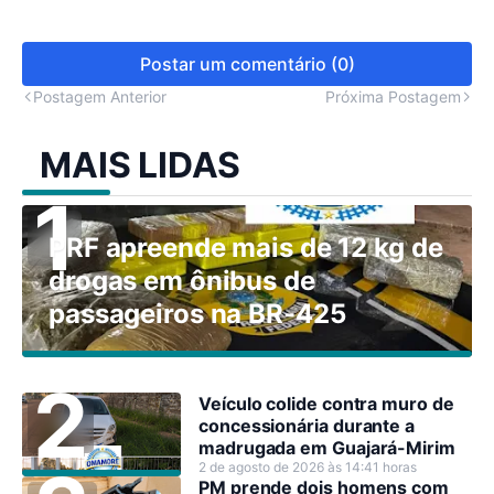
Postar um comentário (0)
Postagem Anterior
Próxima Postagem
MAIS LIDAS
PRF apreende mais de 12 kg de
drogas em ônibus de
passageiros na BR-425
Veículo colide contra muro de
concessionária durante a
madrugada em Guajará-Mirim
2 de agosto de 2026 às 14:41 horas
PM prende dois homens com