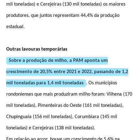
mil toneladas) e Cerejeiras (130 mil toneladas) os maiores
produtores, que juntos representam 44,4% da produção
estadual.
Outras lavouras temporárias
Sobre a produção de milho, a PAM aponta um
crescimento de 20,5% entre 2021 e 2022, passando de 1,2
mil toneladas para 1,4 mil toneladas
. Os municípios
rondonienses que mais produziram milho foram: Vilhena (170
mil toneladas), Pimenteiras do Oeste (161 mil toneladas),
Chupinguaia (156 mil toneladas), Corumbiara (145 mil
toneladas) e Cerejeiras (138 mil toneladas).
Em relação ao arroz, houve um crescimento de 5,6% na