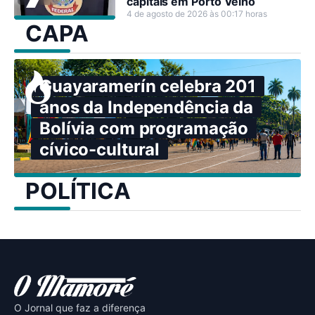
capitais em Porto Velho
4 de agosto de 2026 às 00:17 horas
CAPA
Guayaramerín celebra 201
anos da Independência da
Bolívia com programação
cívico-cultural
POLÍTICA
O Jornal que faz a diferença