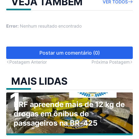
VEJA TAMBÉM
VER TODOS
Error:
Nenhum resultado encontrado
Postar um comentário (0)
Postagem Anterior
Próxima Postagem
MAIS LIDAS
PRF apreende mais de 12 kg de
drogas em ônibus de
passageiros na BR-425