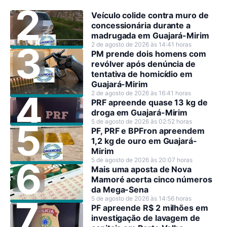
Veículo colide contra muro de
concessionária durante a
madrugada em Guajará-Mirim
2 de agosto de 2026 às 14:41 horas
PM prende dois homens com
revólver após denúncia de
tentativa de homicídio em
Guajará-Mirim
2 de agosto de 2026 às 16:41 horas
PRF apreende quase 13 kg de
droga em Guajará-Mirim
5 de agosto de 2026 às 02:52 horas
PF, PRF e BPFron apreendem
1,2 kg de ouro em Guajará-
Mirim
5 de agosto de 2026 às 20:07 horas
Mais uma aposta de Nova
Mamoré acerta cinco números
da Mega-Sena
5 de agosto de 2026 às 14:56 horas
PF apreende R$ 2 milhões em
investigação de lavagem de