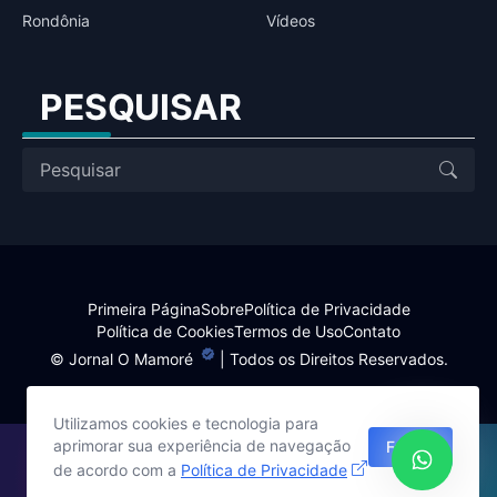
Rondônia
Vídeos
PESQUISAR
Primeira Página
Sobre
Política de Privacidade
Política de Cookies
Termos de Uso
Contato
©
Jornal O Mamoré
| Todos os Direitos Reservados.
Utilizamos cookies e tecnologia para
aprimorar sua experiência de navegação
Fechar
Site desenvolvido por:
de acordo com a
Política de Privacidade
Harlley Rebouças