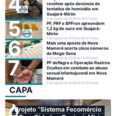
revólver após denúncia de
tentativa de homicídio em
Guajará-Mirim
2 de agosto de 2026 às 16:41 horas
PF, PRF e BPFron apreendem
1,2 kg de ouro em Guajará-
Mirim
5 de agosto de 2026 às 20:07 horas
Mais uma aposta de Nova
Mamoré acerta cinco números
da Mega-Sena
5 de agosto de 2026 às 14:56 horas
PF deflagra a Operação Rastros
Ocultos em combate ao abuso
sexual infantojuvenil em Nova
Mamoré
5 de agosto de 2026 às 02:50 horas
CAPA
Projeto “Sistema Fecomércio