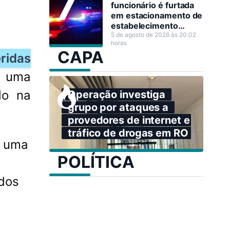
funcionário é furtada
em estacionamento de
estabelecimento
comercial
5 de agosto de 2026 às 20:02
horas
CAPA
ridas
o uma
do na
Operação investiga
grupo por ataques a
provedores de internet e
tráfico de drogas em RO
a uma
POLÍTICA
dos