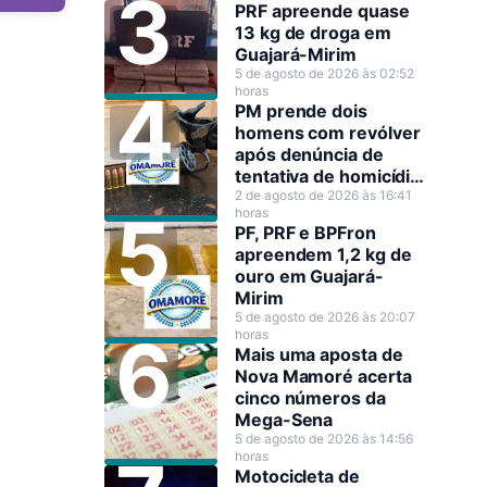
PRF apreende quase
13 kg de droga em
Guajará-Mirim
5 de agosto de 2026 às 02:52
horas
PM prende dois
homens com revólver
após denúncia de
tentativa de homicídio
em Guajará-Mirim
2 de agosto de 2026 às 16:41
horas
PF, PRF e BPFron
apreendem 1,2 kg de
ouro em Guajará-
Mirim
5 de agosto de 2026 às 20:07
horas
Mais uma aposta de
Nova Mamoré acerta
cinco números da
Mega-Sena
5 de agosto de 2026 às 14:56
horas
Motocicleta de