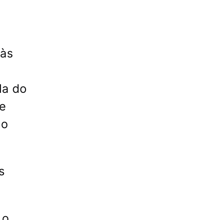
 às
la do
le
lo
s
 o