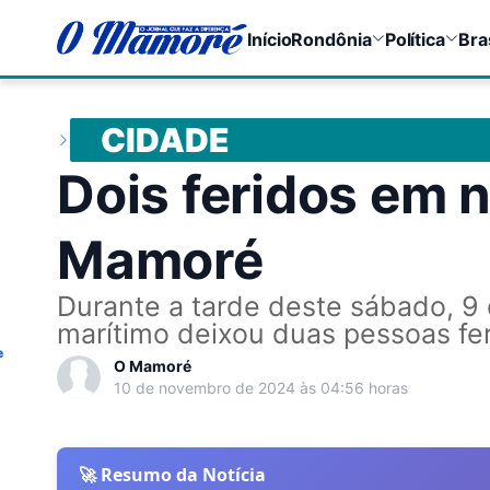
Início
Rondônia
Política
Bra
CIDADE
Dois feridos em n
Mamoré
Durante a tarde deste sábado, 
marítimo deixou duas pessoas fe
e
O Mamoré
10 de novembro de 2024 às 04:56 horas
🚀 Resumo da Notícia