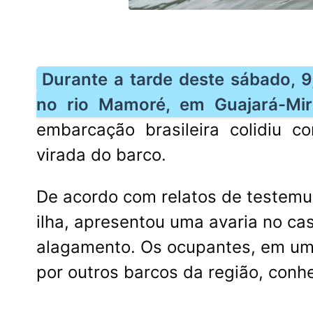
Durante a tarde deste sábado, 9
no rio Mamoré, em Guajará-Mi
embarcação brasileira colidiu 
virada do barco.
De acordo com relatos de testemu
ilha, apresentou uma avaria no ca
alagamento. Os ocupantes, em um
por outros barcos da região, conh