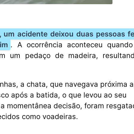
, um acidente deixou duas pessoas fe
rim
. A ocorrência aconteceu quand
com um pedaço de madeira, resultan
nhas, a chata, que navegava próxima 
sco após a batida, o que levou ao seu
a momentânea decisão, foram resgata
ecidos como voadeiras.