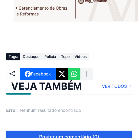
Tags:
Destaque
Polícia
Topo
Videos
Facebook
VEJA TAMBÉM
VER TODOS
Error:
Nenhum resultado encontrado
Postar um comentário (0)