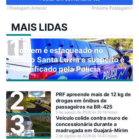
Postagem Anterior
Próxima Postagem
MAIS LIDAS
Homem é esfaqueado no
bairro Santa Luzia e suspeito é
identificado pela Polícia
PRF apreende mais de 12 kg de
drogas em ônibus de
passageiros na BR-425
5 de agosto de 2026 às 20:16 horas
Veículo colide contra muro de
concessionária durante a
madrugada em Guajará-Mirim
2 de agosto de 2026 às 14:41 horas