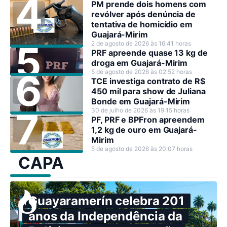
PM prende dois homens com
revólver após denúncia de
tentativa de homicídio em
Guajará-Mirim
2 de agosto de 2026 às 16:41 horas
PRF apreende quase 13 kg de
droga em Guajará-Mirim
5 de agosto de 2026 às 02:52 horas
TCE investiga contrato de R$
450 mil para show de Juliana
Bonde em Guajará-Mirim
30 de julho de 2026 às 19:15 horas
PF, PRF e BPFron apreendem
1,2 kg de ouro em Guajará-
Mirim
5 de agosto de 2026 às 20:07 horas
CAPA
Guayaramerín celebra 201
anos da Independência da