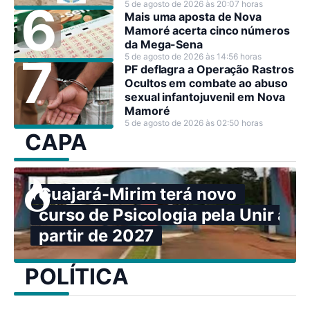
5 de agosto de 2026 às 20:07 horas
Mais uma aposta de Nova
Mamoré acerta cinco números
da Mega-Sena
5 de agosto de 2026 às 14:56 horas
PF deflagra a Operação Rastros
Ocultos em combate ao abuso
sexual infantojuvenil em Nova
Mamoré
5 de agosto de 2026 às 02:50 horas
CAPA
Guajará-Mirim terá novo
curso de Psicologia pela Unir a
partir de 2027
POLÍTICA