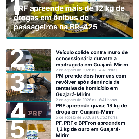
PRF apreende mais de 12 kg de
drogas em ônibus de
passageiros na BR-425
Veículo colide contra muro de
concessionária durante a
madrugada em Guajará-Mirim
2 de agosto de 2026 às 14:41 horas
PM prende dois homens com
revólver após denúncia de
tentativa de homicídio em
Guajará-Mirim
2 de agosto de 2026 às 16:41 horas
PRF apreende quase 13 kg de
droga em Guajará-Mirim
5 de agosto de 2026 às 02:52 horas
PF, PRF e BPFron apreendem
1,2 kg de ouro em Guajará-
Mirim