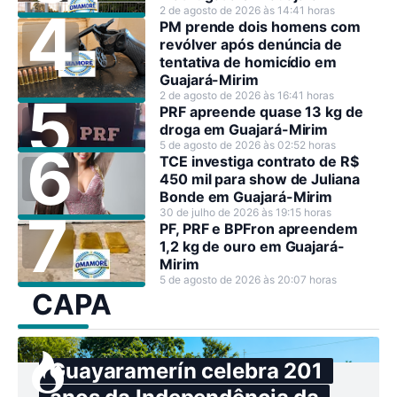
2 de agosto de 2026 às 14:41 horas
PM prende dois homens com
revólver após denúncia de
tentativa de homicídio em
Guajará-Mirim
2 de agosto de 2026 às 16:41 horas
PRF apreende quase 13 kg de
droga em Guajará-Mirim
5 de agosto de 2026 às 02:52 horas
TCE investiga contrato de R$
450 mil para show de Juliana
Bonde em Guajará-Mirim
30 de julho de 2026 às 19:15 horas
PF, PRF e BPFron apreendem
1,2 kg de ouro em Guajará-
Mirim
5 de agosto de 2026 às 20:07 horas
CAPA
Guayaramerín celebra 201