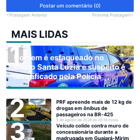
Postar um comentário (0)
Postagem Anterior
Próxima Postagem
MAIS LIDAS
Homem é esfaqueado no
bairro Santa Luzia e suspeito é
identificado pela Polícia
PRF apreende mais de 12 kg de
drogas em ônibus de
passageiros na BR-425
5 de agosto de 2026 às 20:16 horas
Veículo colide contra muro de
concessionária durante a
madrugada em Guajará-Mirim