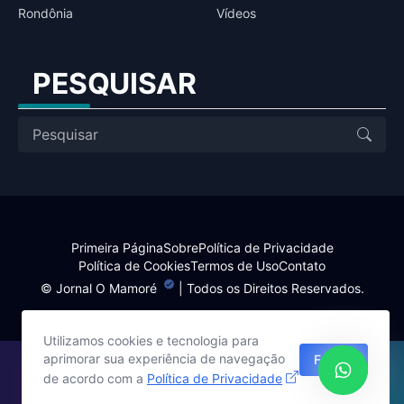
Rondônia
Vídeos
PESQUISAR
Primeira Página
Sobre
Política de Privacidade
Política de Cookies
Termos de Uso
Contato
©
Jornal O Mamoré
| Todos os Direitos Reservados.
Utilizamos cookies e tecnologia para
aprimorar sua experiência de navegação
Fechar
Site desenvolvido por:
de acordo com a
Política de Privacidade
Harlley Rebouças