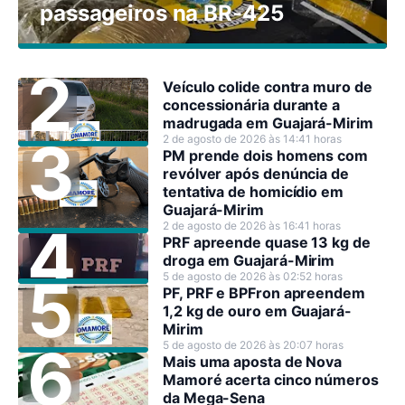
passageiros na BR-425
Veículo colide contra muro de
concessionária durante a
madrugada em Guajará-Mirim
2 de agosto de 2026 às 14:41 horas
PM prende dois homens com
revólver após denúncia de
tentativa de homicídio em
Guajará-Mirim
2 de agosto de 2026 às 16:41 horas
PRF apreende quase 13 kg de
droga em Guajará-Mirim
5 de agosto de 2026 às 02:52 horas
PF, PRF e BPFron apreendem
1,2 kg de ouro em Guajará-
Mirim
5 de agosto de 2026 às 20:07 horas
Mais uma aposta de Nova
Mamoré acerta cinco números
da Mega-Sena