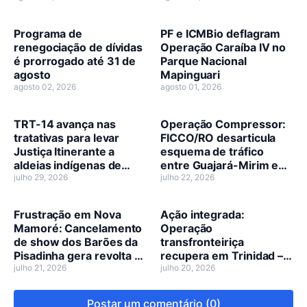
Programa de
PF e ICMBio deflagram
renegociação de dívidas
Operação Caraíba IV no
é prorrogado até 31 de
Parque Nacional
agosto
Mapinguari
agosto 02, 2026
agosto 01, 2026
TRT-14 avança nas
Operação Compressor:
tratativas para levar
FICCO/RO desarticula
Justiça Itinerante a
esquema de tráfico
aldeias indígenas de
entre Guajará-Mirim e
Rondônia
julho 29, 2026
Porto Velho
julho 22, 2026
Frustração em Nova
Ação integrada:
Mamoré: Cancelamento
Operação
de show dos Barões da
transfronteiriça
Pisadinha gera revolta e
recupera em Trinidad –
desabafo do prefeito
julho 21, 2026
Bolívia, veículo furtado
julho 20, 2026
Marcélio Brasileiro
no Paraná
Postar um comentário (0)