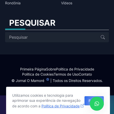
Rondônia
Vídeos
PESQUISAR
Primeira Página
Sobre
Política de Privacidade
Política de Cookies
Termos de Uso
Contato
©
Jornal O Mamoré
| Todos os Direitos Reservados.
Utilizamos cookies e tecnologia para
aprimorar sua experiência de navegação
Fechar
Site desenvolvido por:
de acordo com a
Política de Privacidade
Harlley Rebouças
www.harlley.com.br / (69) 99948-1714