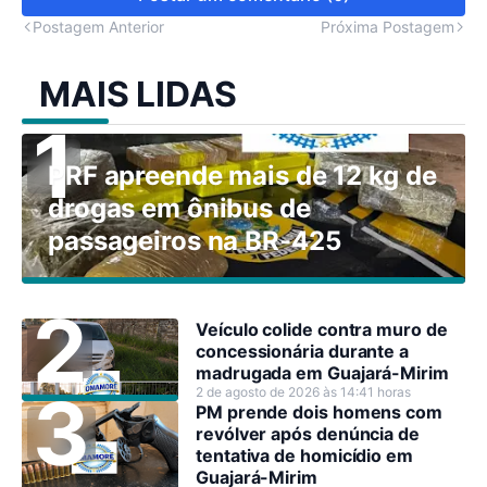
Postagem Anterior
Próxima Postagem
MAIS LIDAS
PRF apreende mais de 12 kg de
drogas em ônibus de
passageiros na BR-425
Veículo colide contra muro de
concessionária durante a
madrugada em Guajará-Mirim
2 de agosto de 2026 às 14:41 horas
PM prende dois homens com
revólver após denúncia de
tentativa de homicídio em
Guajará-Mirim