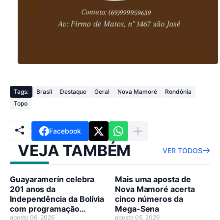
Tags:
Brasil
Destaque
Geral
Nova Mamoré
Rondônia
Topo
Facebook
VEJA TAMBÉM
VER TODOS
Guayaramerín celebra
Mais uma aposta de
201 anos da
Nova Mamoré acerta
Independência da Bolívia
cinco números da
com programação
Mega-Sena
cívico-cultural
agosto 06, 2026
agosto 05, 2026