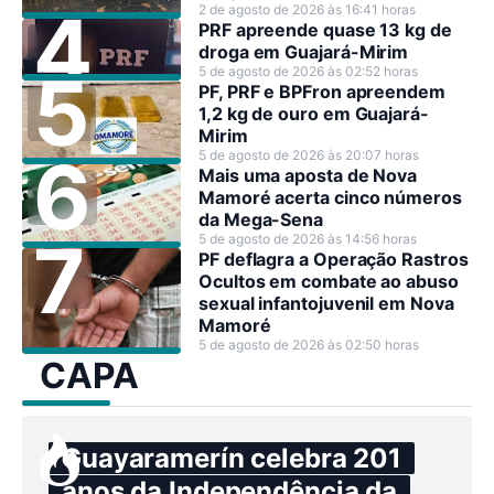
2 de agosto de 2026 às 16:41 horas
PRF apreende quase 13 kg de
droga em Guajará-Mirim
5 de agosto de 2026 às 02:52 horas
PF, PRF e BPFron apreendem
1,2 kg de ouro em Guajará-
Mirim
5 de agosto de 2026 às 20:07 horas
Mais uma aposta de Nova
Mamoré acerta cinco números
da Mega-Sena
5 de agosto de 2026 às 14:56 horas
PF deflagra a Operação Rastros
Ocultos em combate ao abuso
sexual infantojuvenil em Nova
Mamoré
5 de agosto de 2026 às 02:50 horas
CAPA
Guayaramerín celebra 201
anos da Independência da