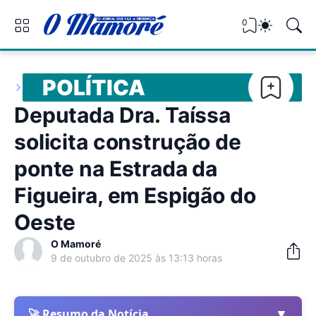
0
POLÍTICA
Deputada Dra. Taíssa
solicita construção de
ponte na Estrada da
Figueira, em Espigão do
Oeste
O Mamoré
9 de outubro de 2025 às 13:13 horas
▼
🚀 Resumo da Notícia