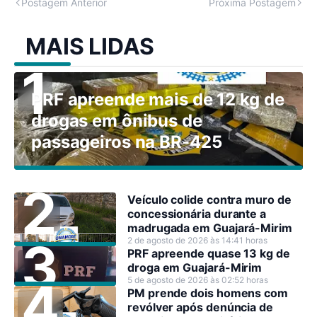
Postagem Anterior
Próxima Postagem
MAIS LIDAS
PRF apreende mais de 12 kg de
drogas em ônibus de
passageiros na BR-425
Veículo colide contra muro de
concessionária durante a
madrugada em Guajará-Mirim
2 de agosto de 2026 às 14:41 horas
PRF apreende quase 13 kg de
droga em Guajará-Mirim
5 de agosto de 2026 às 02:52 horas
PM prende dois homens com
revólver após denúncia de