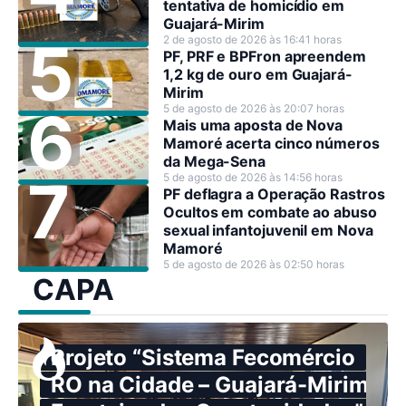
tentativa de homicídio em
Guajará-Mirim
2 de agosto de 2026 às 16:41 horas
PF, PRF e BPFron apreendem
1,2 kg de ouro em Guajará-
Mirim
5 de agosto de 2026 às 20:07 horas
Mais uma aposta de Nova
Mamoré acerta cinco números
da Mega-Sena
5 de agosto de 2026 às 14:56 horas
PF deflagra a Operação Rastros
Ocultos em combate ao abuso
sexual infantojuvenil em Nova
Mamoré
5 de agosto de 2026 às 02:50 horas
CAPA
Projeto “Sistema Fecomércio
RO na Cidade – Guajará-Mirim: