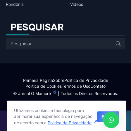
Rondônia
Vídeos
PESQUISAR
Primeira Página
Sobre
Política de Privacidade
Política de Cookies
Termos de Uso
Contato
©
Jornal O Mamoré
| Todos os Direitos Reservados.
Utilizamos cookies e tecnologia para
aprimorar sua experiência de navegação
Fechar
Site desenvolvido por:
de acordo com a
Política de Privacidade
Harlley Rebouças