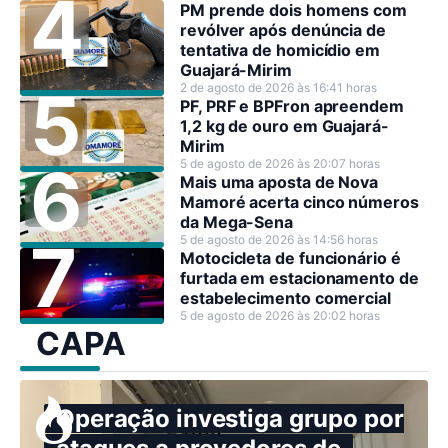
PM prende dois homens com
revólver após denúncia de
tentativa de homicídio em
Guajará-Mirim
2 de agosto de 2026 às 16:41 horas
PF, PRF e BPFron apreendem
1,2 kg de ouro em Guajará-
Mirim
5 de agosto de 2026 às 20:07 horas
Mais uma aposta de Nova
Mamoré acerta cinco números
da Mega-Sena
5 de agosto de 2026 às 14:56 horas
Motocicleta de funcionário é
furtada em estacionamento de
estabelecimento comercial
5 de agosto de 2026 às 20:02 horas
CAPA
Operação investiga grupo por