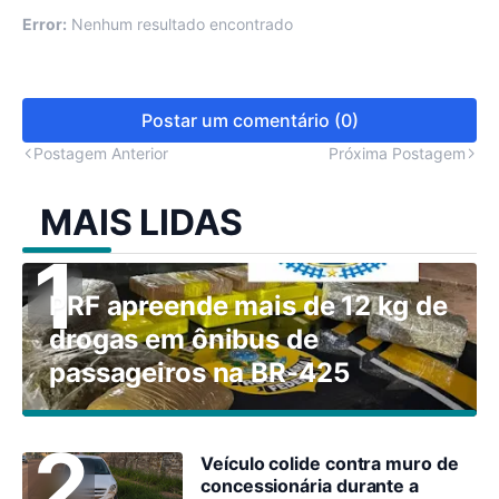
Error:
Nenhum resultado encontrado
Postar um comentário (0)
Postagem Anterior
Próxima Postagem
MAIS LIDAS
PRF apreende mais de 12 kg de
drogas em ônibus de
passageiros na BR-425
Veículo colide contra muro de
concessionária durante a