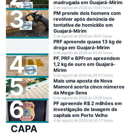
madrugada em Guajará-Mirim
2 de agosto de 2026 às 14:41 horas
PM prende dois homens com
revólver após denúncia de
tentativa de homicídio em
Guajará-Mirim
2 de agosto de 2026 às 16:41 horas
PRF apreende quase 13 kg de
droga em Guajará-Mirim
5 de agosto de 2026 às 02:52 horas
PF, PRF e BPFron apreendem
1,2 kg de ouro em Guajará-
Mirim
5 de agosto de 2026 às 20:07 horas
Mais uma aposta de Nova
Mamoré acerta cinco números
da Mega-Sena
5 de agosto de 2026 às 14:56 horas
PF apreende R$ 2 milhões em
investigação de lavagem de
capitais em Porto Velho
4 de agosto de 2026 às 00:17 horas
CAPA