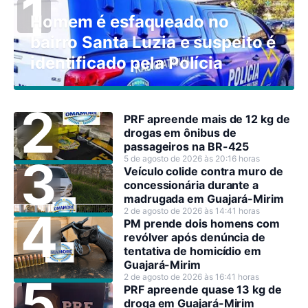
Homem é esfaqueado no
bairro Santa Luzia e suspeito é
identificado pela Polícia
PRF apreende mais de 12 kg de
drogas em ônibus de
passageiros na BR-425
5 de agosto de 2026 às 20:16 horas
Veículo colide contra muro de
concessionária durante a
madrugada em Guajará-Mirim
2 de agosto de 2026 às 14:41 horas
PM prende dois homens com
revólver após denúncia de
tentativa de homicídio em
Guajará-Mirim
2 de agosto de 2026 às 16:41 horas
PRF apreende quase 13 kg de
droga em Guajará-Mirim