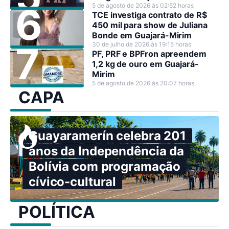
5 de agosto de 2026 às 02:52 horas
TCE investiga contrato de R$
450 mil para show de Juliana
Bonde em Guajará-Mirim
30 de julho de 2026 às 19:15 horas
PF, PRF e BPFron apreendem
1,2 kg de ouro em Guajará-
Mirim
5 de agosto de 2026 às 20:07 horas
CAPA
Guayaramerín celebra 201
anos da Independência da
Bolívia com programação
cívico-cultural
POLÍTICA