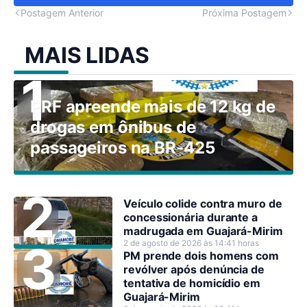
Postagem Anterior
Próxima Postagem
MAIS LIDAS
PRF apreende mais de 12 kg de
drogas em ônibus de
passageiros na BR-425
Veículo colide contra muro de
concessionária durante a
madrugada em Guajará-Mirim
2 de agosto de 2026 às 14:41 horas
PM prende dois homens com
revólver após denúncia de
tentativa de homicídio em
Guajará-Mirim