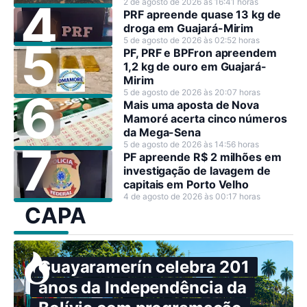
2 de agosto de 2026 às 16:41 horas
PRF apreende quase 13 kg de
droga em Guajará-Mirim
5 de agosto de 2026 às 02:52 horas
PF, PRF e BPFron apreendem
1,2 kg de ouro em Guajará-
Mirim
5 de agosto de 2026 às 20:07 horas
Mais uma aposta de Nova
Mamoré acerta cinco números
da Mega-Sena
5 de agosto de 2026 às 14:56 horas
PF apreende R$ 2 milhões em
investigação de lavagem de
capitais em Porto Velho
4 de agosto de 2026 às 00:17 horas
CAPA
Guayaramerín celebra 201
anos da Independência da