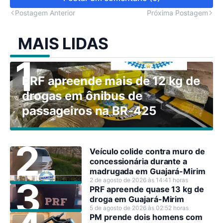
Postagem Anterior
Próxima Postagem
MAIS LIDAS
PRF apreende mais de 12 kg de
drogas em ônibus de
passageiros na BR-425
Veículo colide contra muro de
concessionária durante a
madrugada em Guajará-Mirim
2 de agosto de 2026 às 14:41 horas
PRF apreende quase 13 kg de
droga em Guajará-Mirim
5 de agosto de 2026 às 02:52 horas
PM prende dois homens com