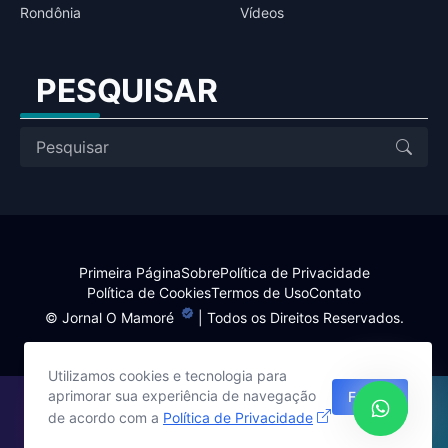
Rondônia
Vídeos
PESQUISAR
Primeira Página
Sobre
Política de Privacidade
Política de Cookies
Termos de Uso
Contato
©
Jornal O Mamoré
| Todos os Direitos Reservados.
Utilizamos cookies e tecnologia para
aprimorar sua experiência de navegação
Fechar
Site desenvolvido por:
de acordo com a
Política de Privacidade
Harlley Rebouças
www.harlley.com.br / (69) 99948-1714