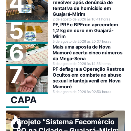
revólver após denúncia de
tentativa de homicídio em
Guajará-Mirim
2 de agosto de 2026 às 16:41 horas
PF, PRF e BPFron apreendem
1,2 kg de ouro em Guajará-
Mirim
5 de agosto de 2026 às 20:07 horas
Mais uma aposta de Nova
Mamoré acerta cinco números
da Mega-Sena
5 de agosto de 2026 às 14:56 horas
PF deflagra a Operação Rastros
Ocultos em combate ao abuso
sexual infantojuvenil em Nova
Mamoré
5 de agosto de 2026 às 02:50 horas
CAPA
Projeto “Sistema Fecomércio
RO na Cidade – Guajará-Mirim: