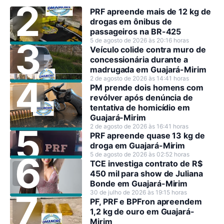
PRF apreende mais de 12 kg de
drogas em ônibus de
passageiros na BR-425
5 de agosto de 2026 às 20:16 horas
Veículo colide contra muro de
concessionária durante a
madrugada em Guajará-Mirim
2 de agosto de 2026 às 14:41 horas
PM prende dois homens com
revólver após denúncia de
tentativa de homicídio em
Guajará-Mirim
2 de agosto de 2026 às 16:41 horas
PRF apreende quase 13 kg de
droga em Guajará-Mirim
5 de agosto de 2026 às 02:52 horas
TCE investiga contrato de R$
450 mil para show de Juliana
Bonde em Guajará-Mirim
30 de julho de 2026 às 19:15 horas
PF, PRF e BPFron apreendem
1,2 kg de ouro em Guajará-
Mirim