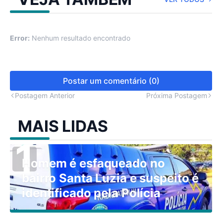
Error:
Nenhum resultado encontrado
Postar um comentário (0)
Postagem Anterior
Próxima Postagem
MAIS LIDAS
Homem é esfaqueado no
bairro Santa Luzia e suspeito é
identificado pela Polícia