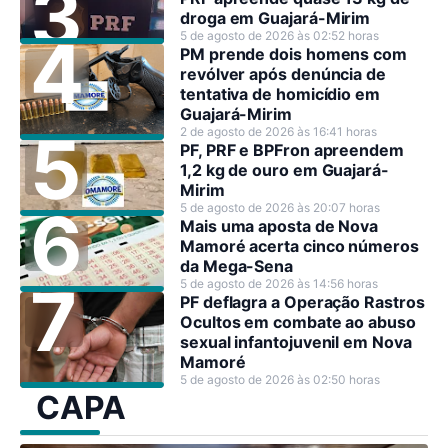
droga em Guajará-Mirim
5 de agosto de 2026 às 02:52 horas
PM prende dois homens com
revólver após denúncia de
tentativa de homicídio em
Guajará-Mirim
2 de agosto de 2026 às 16:41 horas
PF, PRF e BPFron apreendem
1,2 kg de ouro em Guajará-
Mirim
5 de agosto de 2026 às 20:07 horas
Mais uma aposta de Nova
Mamoré acerta cinco números
da Mega-Sena
5 de agosto de 2026 às 14:56 horas
PF deflagra a Operação Rastros
Ocultos em combate ao abuso
sexual infantojuvenil em Nova
Mamoré
5 de agosto de 2026 às 02:50 horas
CAPA