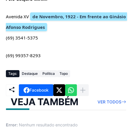
Avenida XV 
de Novembro, 1922 - Em frente ao Ginásio 
Afonso Rodrigues
(69) 
3541-5375
(69) 99357-8293
Tags:
Destaque
Política
Topo
Facebook
VEJA TAMBÉM
VER TODOS
Error:
Nenhum resultado encontrado