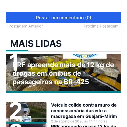
Postar um comentário (0)
Postagem Anterior
Próxima Postagem
MAIS LIDAS
PRF apreende mais de 12 kg de
drogas em ônibus de
passageiros na BR-425
Veículo colide contra muro de
concessionária durante a
madrugada em Guajará-Mirim
2 de agosto de 2026 às 14:41 horas
PRF apreende quase 13 kg de