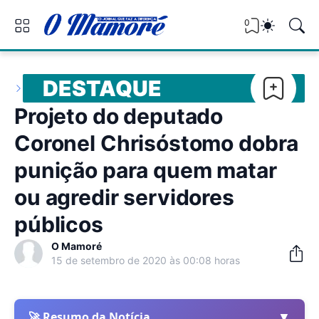
0
DESTAQUE
Projeto do deputado
Coronel Chrisóstomo dobra
punição para quem matar
ou agredir servidores
públicos
O Mamoré
15 de setembro de 2020 às 00:08 horas
▼
🚀 Resumo da Notícia