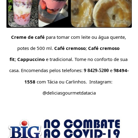
Creme de café 
para tomar com leite ou água quente, 
potes de 500 ml. 
Café cremoso
; 
Café cremoso 
fit
; 
Cappuccino
 e tradicional. 
Tome no 
conforto de sua 
casa. Encomendas pelos telefones:
 e 
8494-
 9 8429-5200
9
1558
 com Tácia ou Carlinhos. 
 Instagram: 
@deliciasgourmetdatacia