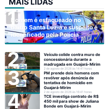
MAIS LIDAS
Homem é esfaqueado no
bairro Santa Luzia e suspeito é
identificado pela Polícia
Veículo colide contra muro de
concessionária durante a
madrugada em Guajará-Mirim
2 de agosto de 2026 às 14:41 horas
PM prende dois homens com
revólver após denúncia de
tentativa de homicídio em
Guajará-Mirim
2 de agosto de 2026 às 16:41 horas
TCE investiga contrato de R$
450 mil para show de Juliana
Bonde em Guajará-Mirim