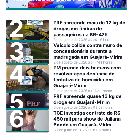
PRF apreende mais de 12 kg de
drogas em ônibus de
passageiros na BR-425
5 de agosto de 2026 às 20:16 horas
Veículo colide contra muro de
concessionária durante a
madrugada em Guajará-Mirim
2 de agosto de 2026 às 14:41 horas
PM prende dois homens com
revólver após denúncia de
tentativa de homicídio em
Guajará-Mirim
2 de agosto de 2026 às 16:41 horas
PRF apreende quase 13 kg de
droga em Guajará-Mirim
5 de agosto de 2026 às 02:52 horas
TCE investiga contrato de R$
450 mil para show de Juliana
Bonde em Guajará-Mirim
30 de julho de 2026 às 19:15 horas