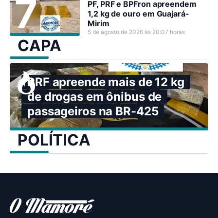
PF, PRF e BPFron apreendem
1,2 kg de ouro em Guajará-
Mirim
5 de agosto de 2026 às 20:07 horas
CAPA
PRF apreende mais de 12 kg
de drogas em ônibus de
passageiros na BR-425
POLÍTICA