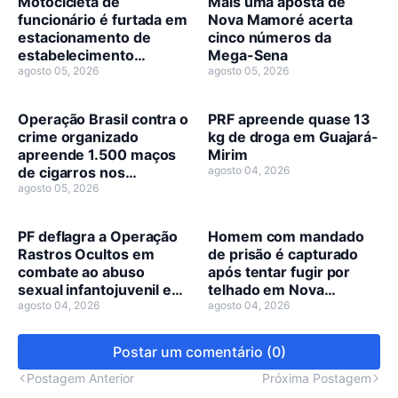
Motocicleta de
Mais uma aposta de
funcionário é furtada em
Nova Mamoré acerta
estacionamento de
cinco números da
estabelecimento
Mega-Sena
comercial
agosto 05, 2026
agosto 05, 2026
Operação Brasil contra o
PRF apreende quase 13
crime organizado
kg de droga em Guajará-
apreende 1.500 maços
Mirim
de cigarros nos
agosto 04, 2026
municípios de Guajará-
agosto 05, 2026
Mirim e Nova Mamoré
PF deflagra a Operação
Homem com mandado
Rastros Ocultos em
de prisão é capturado
combate ao abuso
após tentar fugir por
sexual infantojuvenil em
telhado em Nova
Nova Mamoré
agosto 04, 2026
Mamoré
agosto 04, 2026
Postar um comentário (0)
Postagem Anterior
Próxima Postagem