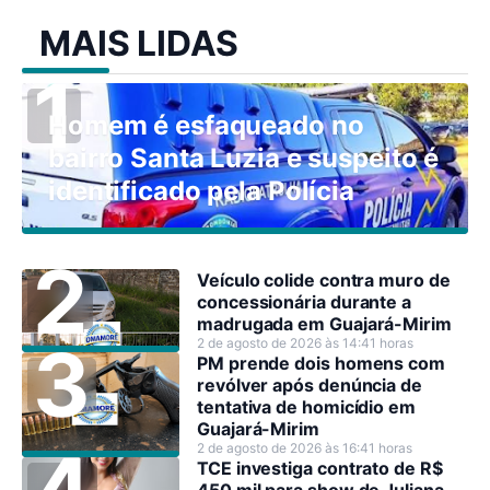
MAIS LIDAS
Homem é esfaqueado no
bairro Santa Luzia e suspeito é
identificado pela Polícia
Veículo colide contra muro de
concessionária durante a
madrugada em Guajará-Mirim
2 de agosto de 2026 às 14:41 horas
PM prende dois homens com
revólver após denúncia de
tentativa de homicídio em
Guajará-Mirim
2 de agosto de 2026 às 16:41 horas
TCE investiga contrato de R$