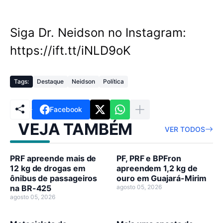
Siga Dr. Neidson no Instagram:
https://ift.tt/iNLD9oK
Tags:
Destaque
Neidson
Política
Facebook
VEJA TAMBÉM
VER TODOS
PRF apreende mais de
PF, PRF e BPFron
12 kg de drogas em
apreendem 1,2 kg de
ônibus de passageiros
ouro em Guajará-Mirim
na BR-425
agosto 05, 2026
agosto 05, 2026