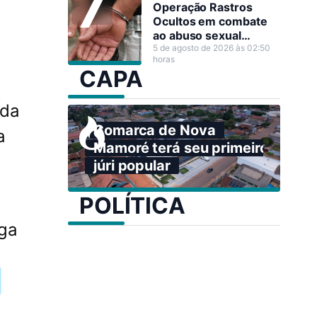
Operação Rastros
Ocultos em combate
ao abuso sexual
infantojuvenil em Nova
5 de agosto de 2026 às 02:50
horas
Mamoré
CAPA
 da
Comarca de Nova
a
Mamoré terá seu primeiro
júri popular
POLÍTICA
oga
m