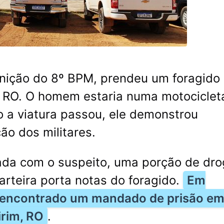
ição do 8º BPM, prendeu um foragido
 RO
. O homem estaria numa motociclet
a viatura passou, ele demonstrou
o dos militares.
ada com o suspeito, uma porção de dr
arteira porta notas do foragido.
Em
foi encontrado um mandado de prisão e
irim, RO
.