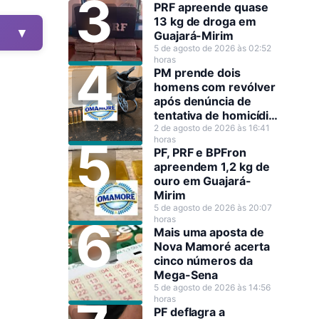
PRF apreende quase
13 kg de droga em
▼
Guajará-Mirim
5 de agosto de 2026 às 02:52
horas
PM prende dois
homens com revólver
após denúncia de
tentativa de homicídio
em Guajará-Mirim
2 de agosto de 2026 às 16:41
horas
PF, PRF e BPFron
apreendem 1,2 kg de
ouro em Guajará-
Mirim
5 de agosto de 2026 às 20:07
horas
Mais uma aposta de
Nova Mamoré acerta
cinco números da
Mega-Sena
5 de agosto de 2026 às 14:56
horas
PF deflagra a