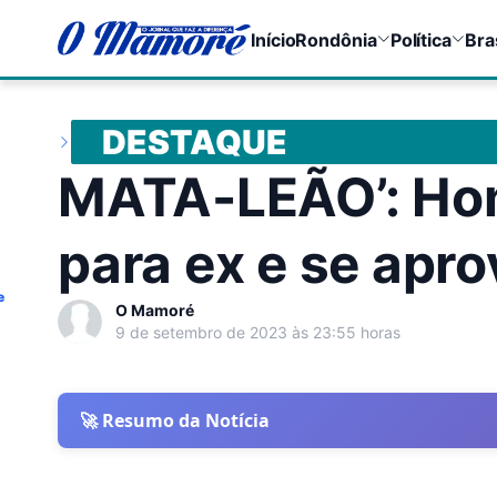
Início
Rondônia
Política
Bra
DESTAQUE
MATA-LEÃO’: Ho
para ex e se apro
e
O Mamoré
9 de setembro de 2023 às 23:55 horas
🚀 Resumo da Notícia