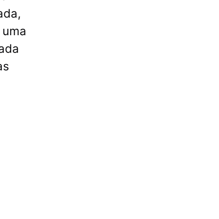
ada,
i uma
jada
as