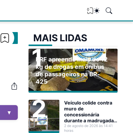
0
MAIS LIDAS
PRF apreende mais de 12
kg de drogas em ônibus
de passageiros na BR-
425
Veículo colide contra
muro de
▼
concessionária
durante a madrugada
em Guajará-Mirim
2 de agosto de 2026 às 14:41
horas