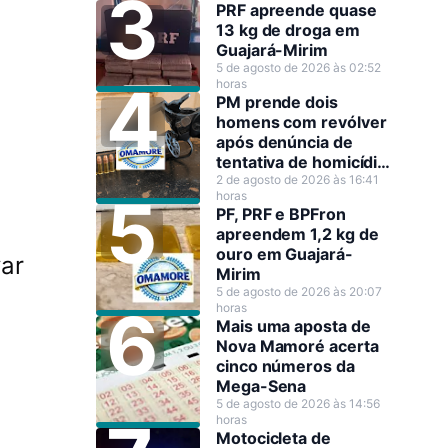
PRF apreende quase
13 kg de droga em
Guajará-Mirim
5 de agosto de 2026 às 02:52
horas
PM prende dois
homens com revólver
após denúncia de
tentativa de homicídio
em Guajará-Mirim
2 de agosto de 2026 às 16:41
horas
PF, PRF e BPFron
apreendem 1,2 kg de
ouro em Guajará-
ar
Mirim
5 de agosto de 2026 às 20:07
horas
Mais uma aposta de
Nova Mamoré acerta
cinco números da
Mega-Sena
5 de agosto de 2026 às 14:56
horas
Motocicleta de