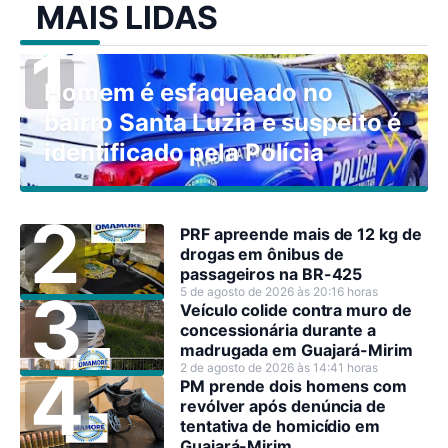
MAIS LIDAS
Homem é esfaqueado no
bairro Santa Luzia e suspeito é
identificado pela Polícia
PRF apreende mais de 12 kg de
drogas em ônibus de
passageiros na BR-425
5 de agosto de 2026 às 20:16 horas
Veículo colide contra muro de
concessionária durante a
madrugada em Guajará-Mirim
2 de agosto de 2026 às 14:41 horas
PM prende dois homens com
revólver após denúncia de
tentativa de homicídio em
Guajará-Mirim