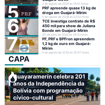
2 de agosto de 2026 às 16:41 horas
PRF apreende quase 13 kg de
droga em Guajará-Mirim
5 de agosto de 2026 às 02:52 horas
TCE investiga contrato de R$
450 mil para show de Juliana
Bonde em Guajará-Mirim
30 de julho de 2026 às 19:15 horas
PF, PRF e BPFron apreendem
1,2 kg de ouro em Guajará-
Mirim
5 de agosto de 2026 às 20:07 horas
CAPA
Guayaramerín celebra 201
anos da Independência da
Bolívia com programação
cívico-cultural