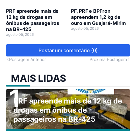
PRF apreende mais de
PF, PRF e BPFron
12 kg de drogas em
apreendem 1,2 kg de
ônibus de passageiros
ouro em Guajará-Mirim
na BR-425
agosto 05, 2026
agosto 05, 2026
Postar um comentário (0)
Postagem Anterior
Próxima Postagem
MAIS LIDAS
PRF apreende mais de 12 kg de
drogas em ônibus de
passageiros na BR-425