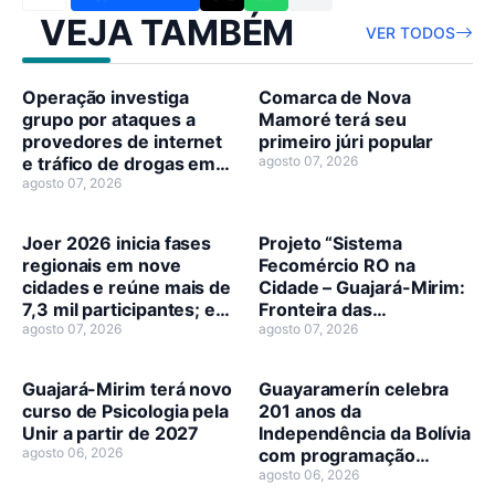
VEJA TAMBÉM
VER TODOS
Operação investiga
Comarca de Nova
grupo por ataques a
Mamoré terá seu
provedores de internet
primeiro júri popular
e tráfico de drogas em
agosto 07, 2026
RO
agosto 07, 2026
Joer 2026 inicia fases
Projeto “Sistema
regionais em nove
Fecomércio RO na
cidades e reúne mais de
Cidade – Guajará-Mirim:
7,3 mil participantes; em
Fronteira das
Guajará-Mirim inicia
agosto 07, 2026
Oportunidades” é
agosto 07, 2026
domingo, 9
oficialmente lançado
Guajará-Mirim terá novo
Guayaramerín celebra
curso de Psicologia pela
201 anos da
Unir a partir de 2027
Independência da Bolívia
agosto 06, 2026
com programação
cívico-cultural
agosto 06, 2026