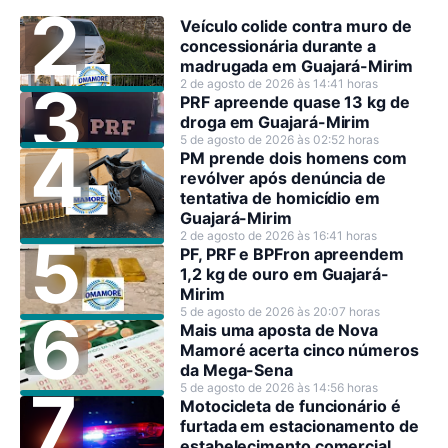
Veículo colide contra muro de
concessionária durante a
madrugada em Guajará-Mirim
2 de agosto de 2026 às 14:41 horas
PRF apreende quase 13 kg de
droga em Guajará-Mirim
5 de agosto de 2026 às 02:52 horas
PM prende dois homens com
revólver após denúncia de
tentativa de homicídio em
Guajará-Mirim
2 de agosto de 2026 às 16:41 horas
PF, PRF e BPFron apreendem
1,2 kg de ouro em Guajará-
Mirim
5 de agosto de 2026 às 20:07 horas
Mais uma aposta de Nova
Mamoré acerta cinco números
da Mega-Sena
5 de agosto de 2026 às 14:56 horas
Motocicleta de funcionário é
furtada em estacionamento de
estabelecimento comercial