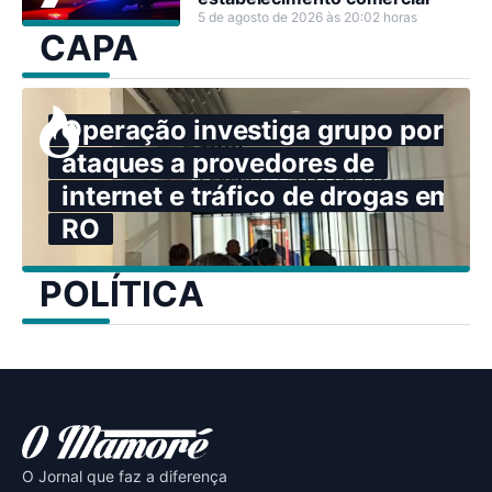
5 de agosto de 2026 às 20:02 horas
CAPA
Operação investiga grupo por
ataques a provedores de
internet e tráfico de drogas em
RO
POLÍTICA
O Jornal que faz a diferença