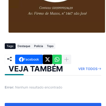
Tags:
Destaque
Polícia
Topo
Facebook
VEJA TAMBÉM
VER TODOS
Error:
Nenhum resultado encontrado