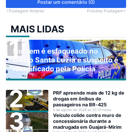
Postar um comentário (0)
Postagem Anterior
Próxima Postagem
MAIS LIDAS
Homem é esfaqueado no
bairro Santa Luzia e suspeito é
identificado pela Polícia
PRF apreende mais de 12 kg de
drogas em ônibus de
passageiros na BR-425
5 de agosto de 2026 às 20:16 horas
Veículo colide contra muro de
concessionária durante a
madrugada em Guajará-Mirim