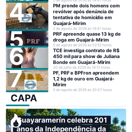
2 de agosto de 2026 às 14:41 horas
PM prende dois homens com
revólver após denúncia de
tentativa de homicídio em
Guajará-Mirim
2 de agosto de 2026 às 16:41 horas
PRF apreende quase 13 kg de
droga em Guajará-Mirim
5 de agosto de 2026 às 02:52 horas
TCE investiga contrato de R$
450 mil para show de Juliana
Bonde em Guajará-Mirim
30 de julho de 2026 às 19:15 horas
PF, PRF e BPFron apreendem
1,2 kg de ouro em Guajará-
Mirim
5 de agosto de 2026 às 20:07 horas
CAPA
Guayaramerín celebra 201
anos da Independência da