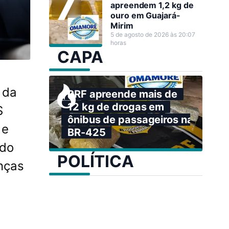
apreendem 1,2 kg de
ouro em Guajará-
Mirim
5 de agosto de 2026 às 20:07
horas
CAPA
 da
PRF apreende mais de
12 kg de drogas em
S
ônibus de passageiros na
 e
BR-425
ado
POLÍTICA
nças