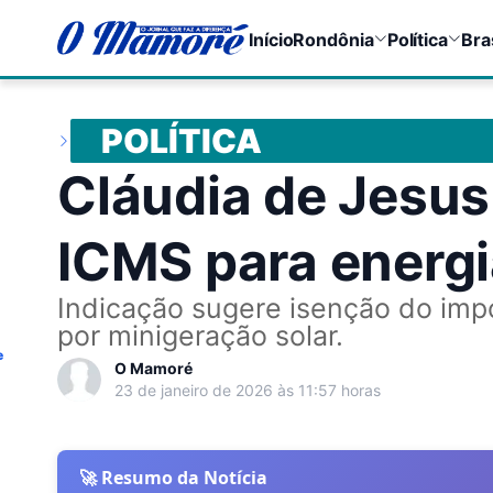
Início
Rondônia
Política
Bra
POLÍTICA
Cláudia de Jesus
ICMS para energi
Indicação sugere isenção do imp
por minigeração solar.
e
O Mamoré
23 de janeiro de 2026 às 11:57 horas
🚀 Resumo da Notícia