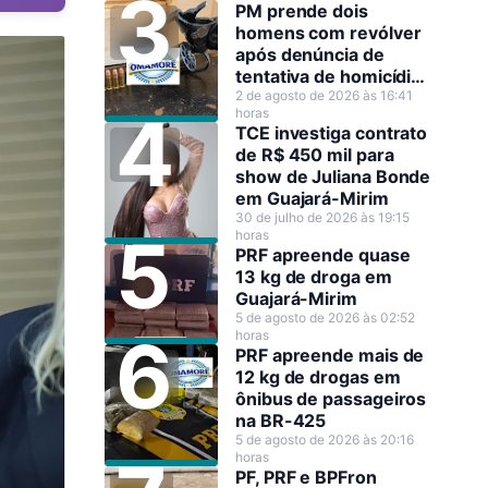
PM prende dois
homens com revólver
após denúncia de
tentativa de homicídio
em Guajará-Mirim
2 de agosto de 2026 às 16:41
horas
TCE investiga contrato
de R$ 450 mil para
show de Juliana Bonde
em Guajará-Mirim
30 de julho de 2026 às 19:15
horas
PRF apreende quase
13 kg de droga em
Guajará-Mirim
5 de agosto de 2026 às 02:52
horas
PRF apreende mais de
12 kg de drogas em
ônibus de passageiros
na BR-425
5 de agosto de 2026 às 20:16
horas
PF, PRF e BPFron