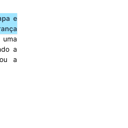
mpa e
rança
e uma
ndo a
mou a