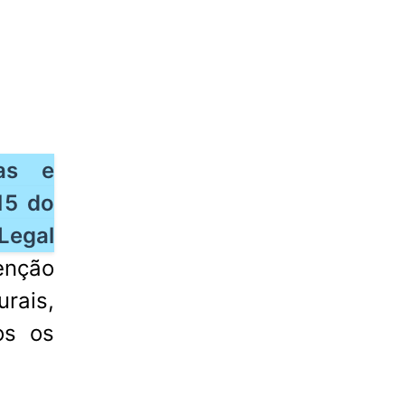
vas e
15 do
Legal
senção
rais,
os os