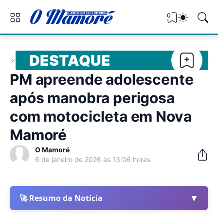
0
DESTAQUE
PM apreende adolescente
após manobra perigosa
com motocicleta em Nova
Mamoré
O Mamoré
6 de janeiro de 2026 às 13:06 horas
▼
🚀 Resumo da Notícia