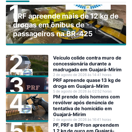
PRF apreende mais de 12 kg de
drogas em ônibus de
passageiros na BR-425
Veículo colide contra muro de
concessionária durante a
madrugada em Guajará-Mirim
2 de agosto de 2026 às 14:41 horas
PRF apreende quase 13 kg de
droga em Guajará-Mirim
5 de agosto de 2026 às 02:52 horas
PM prende dois homens com
revólver após denúncia de
tentativa de homicídio em
Guajará-Mirim
2 de agosto de 2026 às 16:41 horas
PF, PRF e BPFron apreendem
1,2 kg de ouro em Guajará-