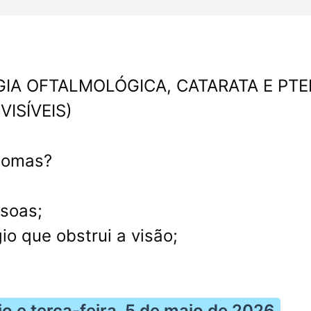
IA OFTALMOLÓGICA, CATARATA E PTE
ISÍVEIS)
ntomas?
ssoas;
o que obstrui a visão;
io e terça-feira, 5 de maio de 2026