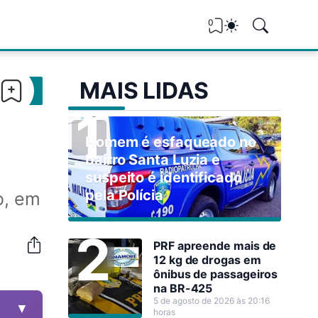
0
MAIS LIDAS
Homem é esfaqueado no
bairro Santa Luzia e
suspeito é identificado
pela Polícia
o, em
PRF apreende mais de
12 kg de drogas em
ônibus de passageiros
na BR-425
5 de agosto de 2026 às 20:16
▼
horas