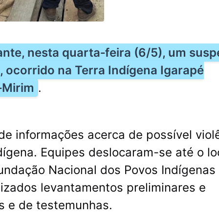
ante, nesta quarta‑feira (6/5), um susp
, ocorrido na Terra Indígena Igarapé
‑Mirim
.
e informações acerca de possível viol
dígena. Equipes deslocaram-se até o lo
undação Nacional dos Povos Indígenas
lizados levantamentos preliminares e
es e de testemunhas.