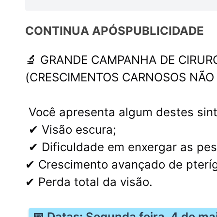
CONTINUA APÓS
PUBLICIDADE
🔬 GRANDE CAMPANHA DE CIRURG
(CRESCIMENTOS CARNOSOS NÃO V
Você apresenta algum destes si
✔ Visão escura;
✔ Dificuldade em enxergar as pe
✔ Crescimento avançado de pterígi
✔ Perda total da visão.
📅 Datas: Segunda feira, 4 de ma