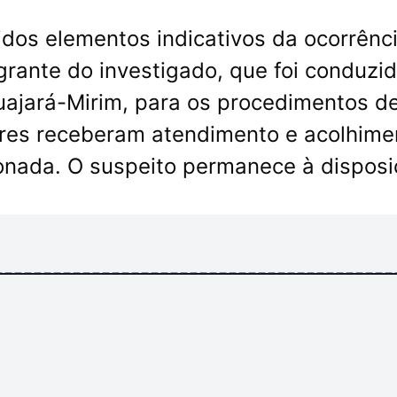
idos elementos indicativos da ocorrênc
grante do investigado, que foi conduzi
uajará-Mirim, para os procedimentos d
iliares receberam atendimento e acolhime
ionada. O suspeito permanece à dispos
-----------------------------------------