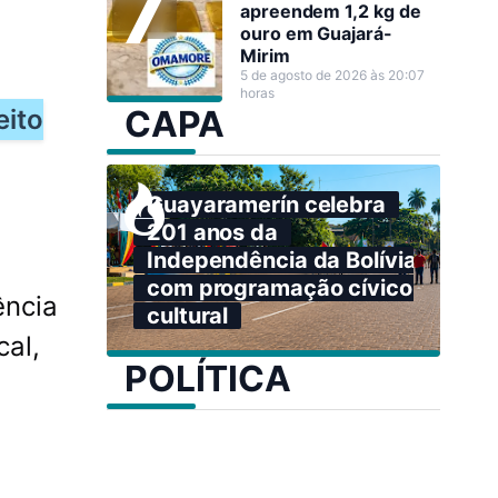
apreendem 1,2 kg de
ouro em Guajará-
Mirim
5 de agosto de 2026 às 20:07
horas
CAPA
eito
Guayaramerín celebra
201 anos da
Independência da Bolívia
com programação cívico-
ência
cultural
cal,
POLÍTICA