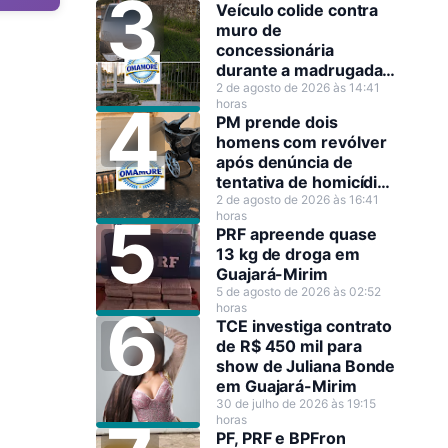
Veículo colide contra
muro de
concessionária
durante a madrugada
em Guajará-Mirim
2 de agosto de 2026 às 14:41
horas
PM prende dois
homens com revólver
após denúncia de
tentativa de homicídio
em Guajará-Mirim
2 de agosto de 2026 às 16:41
horas
PRF apreende quase
13 kg de droga em
Guajará-Mirim
5 de agosto de 2026 às 02:52
horas
TCE investiga contrato
de R$ 450 mil para
show de Juliana Bonde
em Guajará-Mirim
30 de julho de 2026 às 19:15
horas
PF, PRF e BPFron