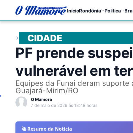
Início
Rondônia
Política
Bra
CIDADE
PF prende suspei
vulnerável em te
Equipes da Funai deram suporte à
Guajará-Mirim/RO
e
O Mamoré
7 de maio de 2026 às 18:49 horas
🚀 Resumo da Notícia