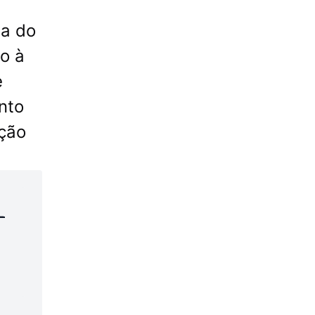
ia do
do à
e
nto
ição
-