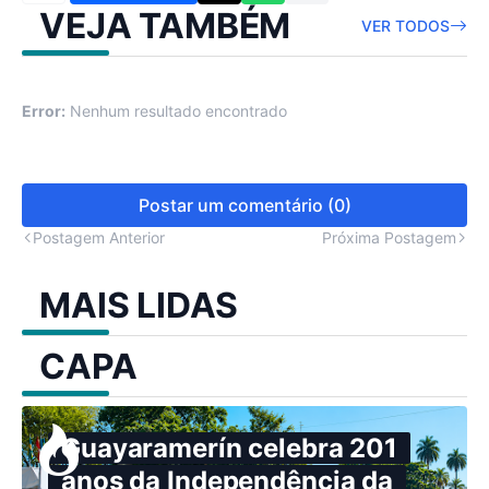
VEJA TAMBÉM
VER TODOS
Error:
Nenhum resultado encontrado
Postar um comentário (0)
Postagem Anterior
Próxima Postagem
MAIS LIDAS
CAPA
Guayaramerín celebra 201
anos da Independência da