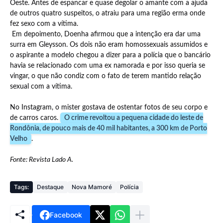
Oeste. Antes de espancar e quase degolar o amante com a ajuda
de outros quatro suspeitos, o atraiu para uma região erma onde
fez sexo com a vítima.
Em depoimento, Doenha afirmou que a intenção era dar uma
surra em Gleysson. Os dois não eram homossexuais assumidos e
o aspirante a modelo chegou a dizer para a polícia que o bancário
havia se relacionado com uma ex namorada e por isso queria se
vingar, o que não condiz com o fato de terem mantido relação
sexual com a vítima.
No Instagram, o mister gostava de ostentar fotos de seu corpo e
de carros caros.
O crime revoltou a pequena cidade do leste de
Rondônia, de pouco mais de 40 mil habitantes, a 300 km de Porto
Velho
.
Fonte: Revista Lado A.
Tags:
Destaque
Nova Mamoré
Polícia
Facebook