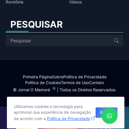
Rondônia
Vídeos
PESQUISAR
Primeira Página
Sobre
Política de Privacidade
Política de Cookies
Termos de Uso
Contato
©
Jornal O Mamoré
| Todos os Direitos Reservados.
Utilizamos cookies e tecnologia para
aprimorar sua experiência de navegação
Fechar
Site desenvolvido por:
de acordo com a
Política de Privacidade
Harlley Rebouças
www.harlley.com.br / (69) 99948-1714