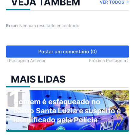
VEJA TAMBÉM
VER TODOS
Error:
Nenhum resultado encontrado
Postar um comentário (0)
Postagem Anterior
Próxima Postagem
MAIS LIDAS
Homem é esfaqueado no
bairro Santa Luzia e suspeito é
identificado pela Polícia