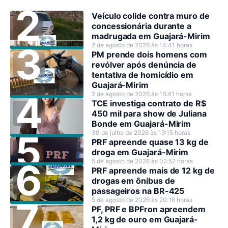
Veículo colide contra muro de
concessionária durante a
madrugada em Guajará-Mirim
2 de agosto de 2026 às 14:41 horas
PM prende dois homens com
revólver após denúncia de
tentativa de homicídio em
Guajará-Mirim
2 de agosto de 2026 às 16:41 horas
TCE investiga contrato de R$
450 mil para show de Juliana
Bonde em Guajará-Mirim
30 de julho de 2026 às 19:15 horas
PRF apreende quase 13 kg de
droga em Guajará-Mirim
5 de agosto de 2026 às 02:52 horas
PRF apreende mais de 12 kg de
drogas em ônibus de
passageiros na BR-425
5 de agosto de 2026 às 20:16 horas
PF, PRF e BPFron apreendem
1,2 kg de ouro em Guajará-