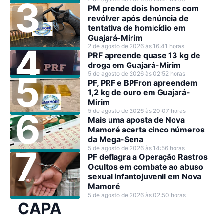
PM prende dois homens com
revólver após denúncia de
tentativa de homicídio em
Guajará-Mirim
2 de agosto de 2026 às 16:41 horas
PRF apreende quase 13 kg de
droga em Guajará-Mirim
5 de agosto de 2026 às 02:52 horas
PF, PRF e BPFron apreendem
1,2 kg de ouro em Guajará-
Mirim
5 de agosto de 2026 às 20:07 horas
Mais uma aposta de Nova
Mamoré acerta cinco números
da Mega-Sena
5 de agosto de 2026 às 14:56 horas
PF deflagra a Operação Rastros
Ocultos em combate ao abuso
sexual infantojuvenil em Nova
Mamoré
5 de agosto de 2026 às 02:50 horas
CAPA