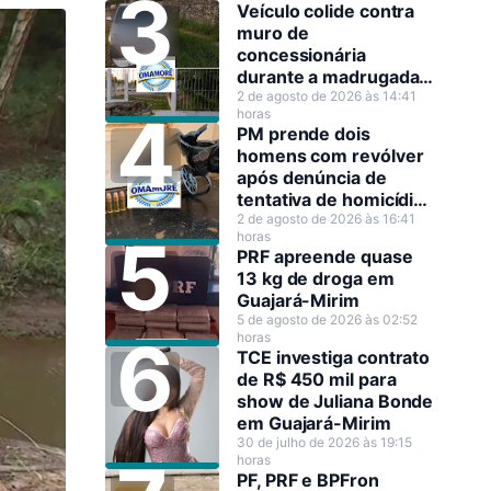
Veículo colide contra
muro de
concessionária
durante a madrugada
em Guajará-Mirim
2 de agosto de 2026 às 14:41
horas
PM prende dois
homens com revólver
após denúncia de
tentativa de homicídio
em Guajará-Mirim
2 de agosto de 2026 às 16:41
horas
PRF apreende quase
13 kg de droga em
Guajará-Mirim
5 de agosto de 2026 às 02:52
horas
TCE investiga contrato
de R$ 450 mil para
show de Juliana Bonde
em Guajará-Mirim
30 de julho de 2026 às 19:15
horas
PF, PRF e BPFron