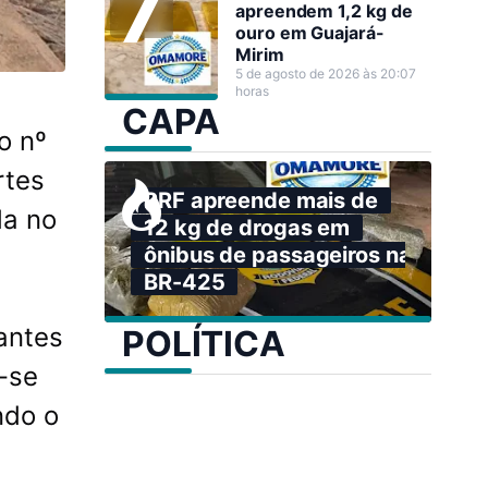
apreendem 1,2 kg de
ouro em Guajará-
Mirim
5 de agosto de 2026 às 20:07
horas
CAPA
o nº
rtes
PRF apreende mais de
da no
12 kg de drogas em
ônibus de passageiros na
BR-425
antes
POLÍTICA
-se
ndo o