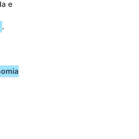
da e
.
nomia