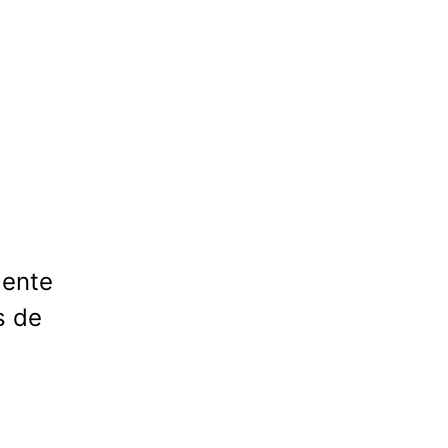
gente
s de
a