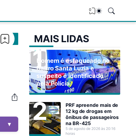
0
MAIS LIDAS
Homem é esfaqueado no
bairro Santa Luzia e
suspeito é identificado
pela Polícia
PRF apreende mais de
12 kg de drogas em
ônibus de passageiros
na BR-425
▼
5 de agosto de 2026 às 20:16
horas